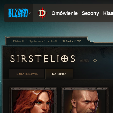
Diablo III
Społeczność
Profil
SirStelios#1853
SIRSTELIOS
#1853
BOHATEROWIE
KARIERA