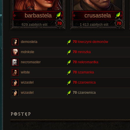
barbastela
crusastela
70
70
629 zabitych elit
1 413 zabitych elit
demostela
70
łowczyni-demonów
mdnkste
70
mniszka
necromaster
70
nekromantka
witste
70
szamanka
wizastel
70
czarownica
wizastel
70
czarownica
POSTĘP