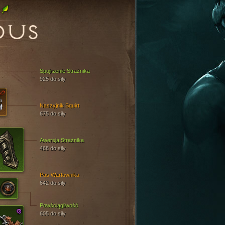
DUS
Spojrzenie Strażnika
925 do siły
Naszyjnik Squirt
675 do siły
Awersja Strażnika
468 do siły
Pas Wartownika
642 do siły
Powściągliwość
605 do siły