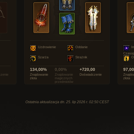
Uzdrowienie
Oddanie
I
Czasop
Szarża
Strażnik
O
134,00%
0,00%
+720,00
97,0
zenie
Znajdowanie
Znajdowanie
Doświadczenie
Znajdo
złota
magicznych
złota
przedmiotów
Ostatnia aktualizacja dn. 25. lip 2026 r. 02:50 CEST