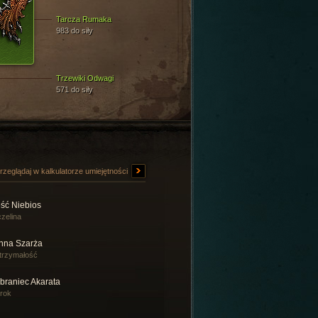
Tarcza Rumaka
983 do siły
Trzewiki Odwagi
571 do siły
rzeglądaj w kalkulatorze umiejętności
ęść Niebios
zelina
nna Szarża
trzymałość
braniec Akarata
rok