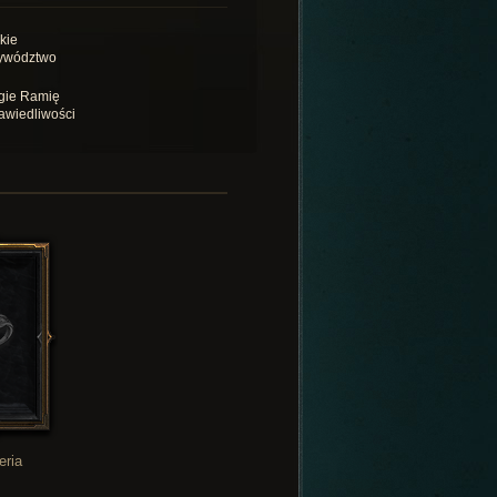
kie
ywództwo
gie Ramię
awiedliwości
eria