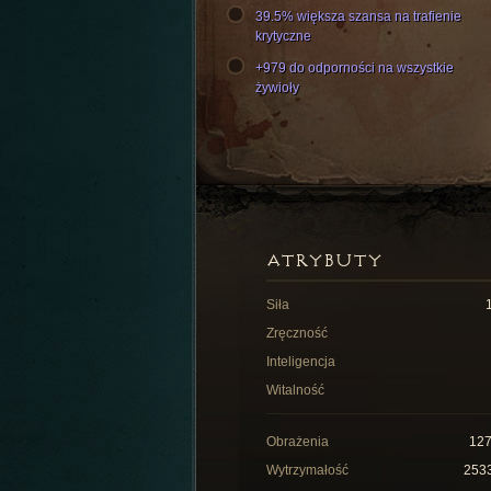
39.5% większa szansa na trafienie
krytyczne
+979 do odporności na wszystkie
żywioły
ATRYBUTY
Siła
Zręczność
Inteligencja
Witalność
Obrażenia
12
Wytrzymałość
253