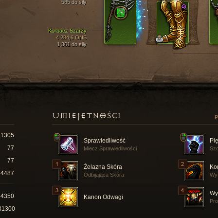
585 do siły
Korbacz Szarży
4 284,6 ONS
1,361 do siły
UMIEJĘTNOŚCI
P
11305
Sprawiedliwość
Pi
77
Miecz Sprawiedliwości
Szc
77
Żelazna Skóra
Ko
4487
Odbijająca Skóra
Wy
Wy
74350
Kanon Odwagi
Pro
31300