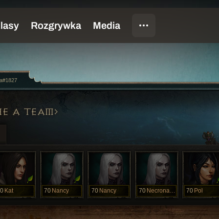
ria#1827
HE A TEAM
0
Kat
70
Nancy
70
Nancy
70
Necronancy
70
Pol