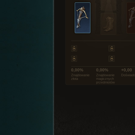
0,00%
0,00%
+0,00
Znajdowanie
Znajdowanie
Doświadc
złota
magicznych
przedmiotów