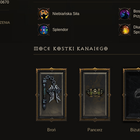
60670
Bos
Niebiańska Siła
Prz
ZENIA
Dłu
Splendor
Spr
MOCE KOSTKI KANAIEGO
Broń
Pancerz
Biżut