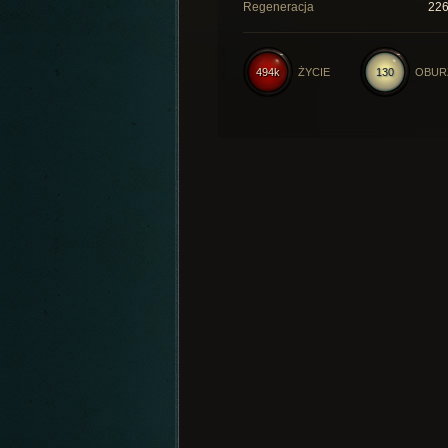
Regeneracja
22
494k
ŻYCIE
130
OBUR