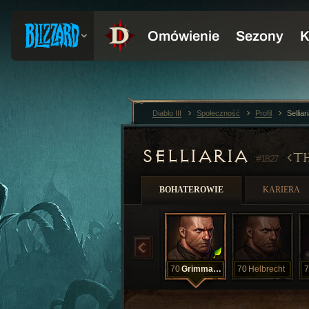
Diablo III
Społeczność
Profil
Sellia
SELLIARIA
T
#1827
BOHATEROWIE
KARIERA
70
Grimmaldus
70
Helbrecht
7