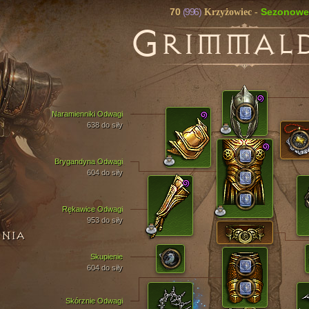
70
(996)
Sezonowe
Krzyżowiec
-
G
RIMMAL
Naramienniki Odwagi
638 do siły
Brygandyna Odwagi
604 do siły
Rękawice Odwagi
953 do siły
ENIA
Skupienie
604 do siły
Skórznie Odwagi