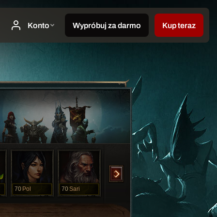
70
Pol
70
Sari
70
Sari
70
Sari
70