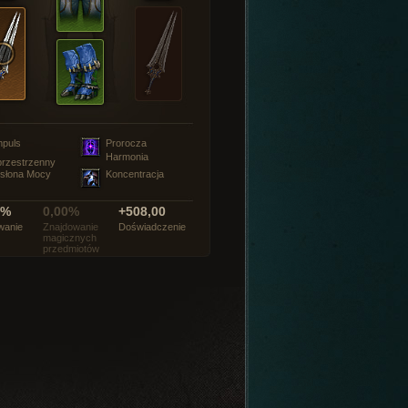
mpuls
Prorocza
Harmonia
rzestrzenny
słona Mocy
Koncentracja
0%
0,00%
+508,00
wanie
Znajdowanie
Doświadczenie
magicznych
przedmiotów