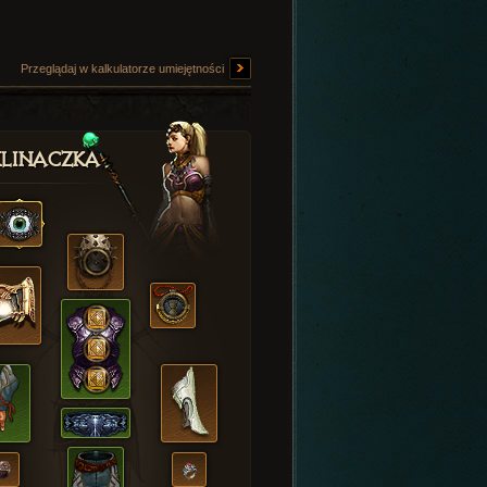
Przeglądaj w kalkulatorze umiejętności
linaczka