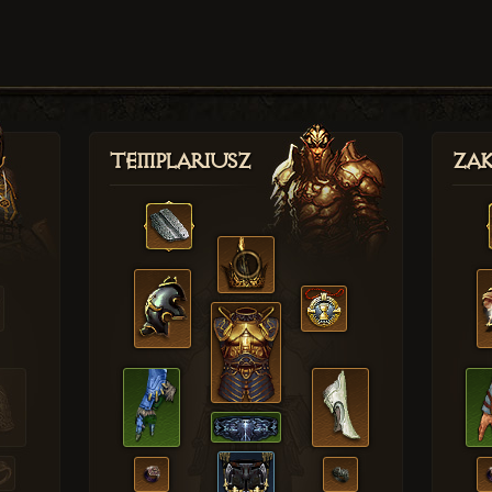
Templariusz
Zak