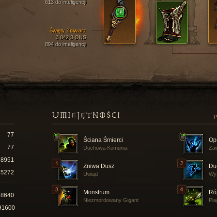
613 do inteligencji
Święty Żniwiarz
3 042,3 ONS
894 do inteligencji
UMIEJĘTNOŚCI
P
77
Ściana Śmierci
Op
77
Duchowa Komunia
Zaw
8951
Żniwa Dusz
Du
5272
Uwiąd
Wy
Monstrum
Ró
98640
Niezmordowany Gigant
Pla
91600