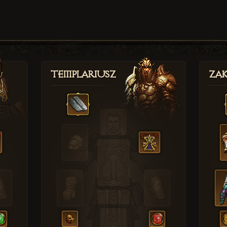
Templariusz
Zak