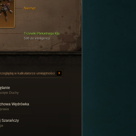
Niechęć
Trzewiki Piekielnego Kła
598 do inteligencji
rzeglądaj w kalkulatorze umiejętności
ętanie
zięte Duchy
chowa Wędrówka
prawa
j Szarańczy
ga