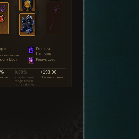
mpuls
Prorocza
Harmonia
rzestrzenny
słona Mocy
Kaprys Losu
0%
0,00%
+193,00
wanie
Znajdowanie
Doświadczenie
magicznych
przedmiotów