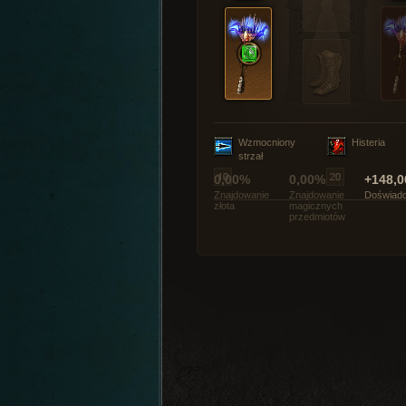
Wzmocniony
Histeria
strzał
0,00%
0,00%
+148,0
Znajdowanie
Znajdowanie
Doświadc
złota
magicznych
przedmiotów