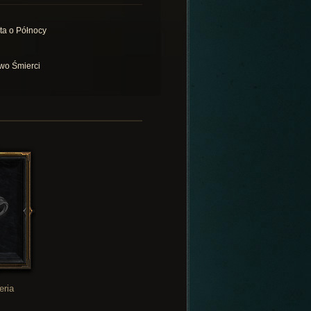
ta o Północy
wo Śmierci
eria