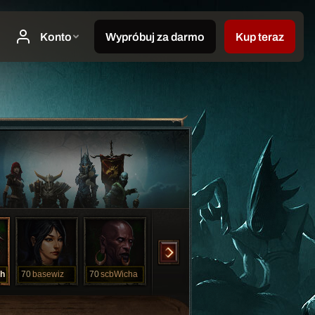
ch
70
basewiz
70
scbWicha
8
scbBarbie
5
sbczCrux