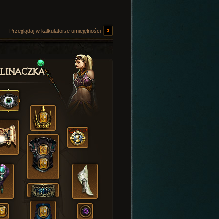
Przeglądaj w kalkulatorze umiejętności
linaczka