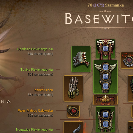
70
(1 679)
Szamanka
B
ASEWIT
Opończa Piekielnego Kła
610 do inteligencji
Tunika Piekielnego Kła
571 do inteligencji
Tasker i Theo
671 do inteligencji
ENIA
Palec Małego Człowieka
552 do inteligencji
Nogawice Piekielnego Kła