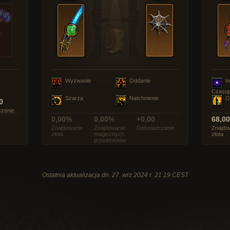
Wyzwanie
Oddanie
I
Czasop
Szarża
Natchnienie
O
0
zenie
0,00%
0,00%
+0,00
68,0
Znajdowanie
Znajdowanie
Doświadczenie
Znajdo
złota
magicznych
złota
przedmiotów
Ostatnia aktualizacja dn. 27. wrz 2024 r. 21:19 CEST