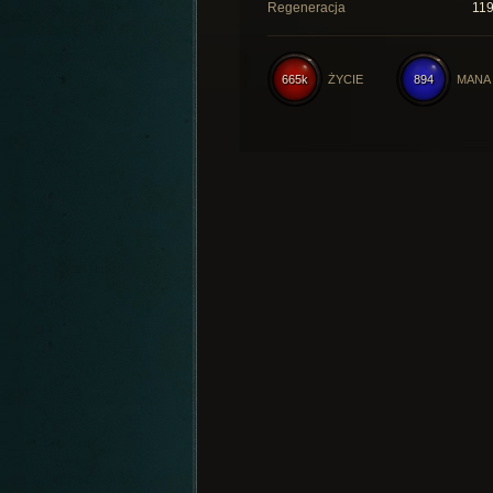
Regeneracja
11
665k
ŻYCIE
894
MANA