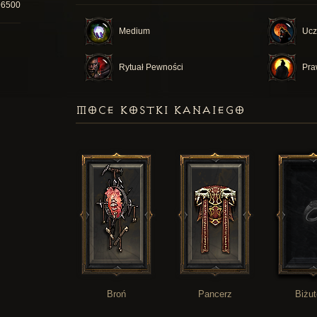
96500
Medium
Ucz
Rytuał Pewności
Pra
MOCE KOSTKI KANAIEGO
Broń
Pancerz
Biżut