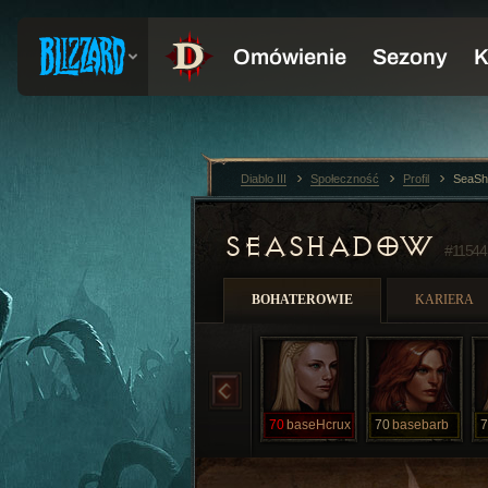
Diablo III
Społeczność
Profil
SeaSh
SEASHADOW
#11544
BOHATEROWIE
KARIERA
70
baseHcrux
70
basebarb
7