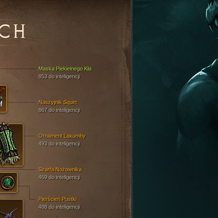
CH
Maska Piekielnego Kła
853 do inteligencji
Naszyjnik Squirt
867 do inteligencji
Ornament Lakumby
493 do inteligencji
Szarfa Nożownika
469 do inteligencji
Pierścień Pustki
488 do inteligencji