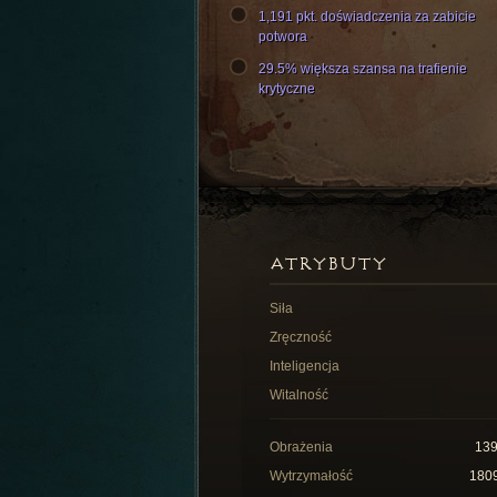
1,191 pkt. doświadczenia za zabicie
potwora
29.5% większa szansa na trafienie
krytyczne
ATRYBUTY
Siła
Zręczność
Inteligencja
Witalność
Obrażenia
13
Wytrzymałość
180