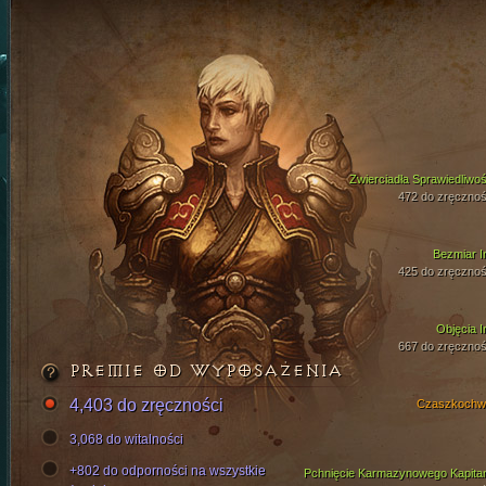
Zwierciadła Sprawiedliwoś
472 do zręcznoś
Bezmiar I
425 do zręcznoś
Objęcia I
667 do zręcznoś
PREMIE OD WYPOSAŻENIA
4,403 do zręczności
Czaszkochw
3,068 do witalności
+802 do odporności na wszystkie
Pchnięcie Karmazynowego Kapita