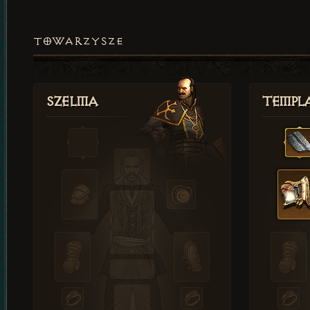
TOWARZYSZE
Szelma
Templa