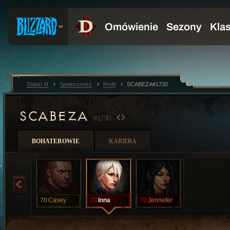
Diablo III
Społeczność
Profil
SCABEZA#1730
SCABEZA
#1730
BOHATEROWIE
KARIERA
70
Casey
70
Inna
70
Jennefer