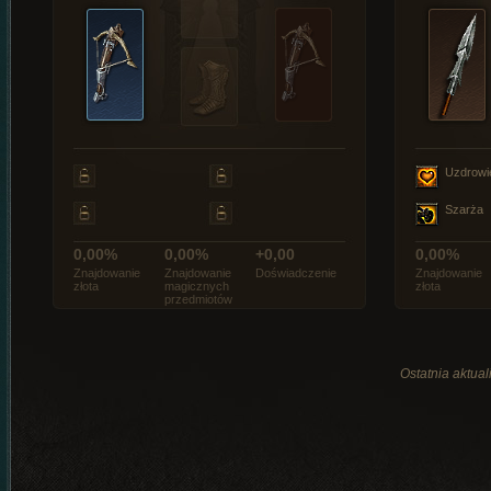
Uzdrowi
Szarża
0,00%
0,00%
+0,00
0,00%
Znajdowanie
Znajdowanie
Doświadczenie
Znajdowanie
złota
magicznych
złota
przedmiotów
Ostatnia aktual