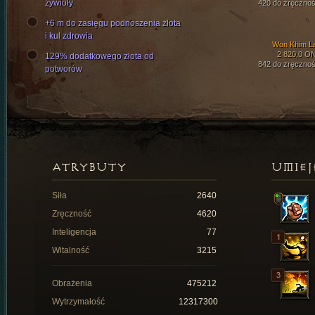
żywioły
420 do zręcznoś
+6 m do zasięgu podnoszenia złota
i kul zdrowia
Won Khim L
2 820,0 O
129% dodatkowego złota od
842 do zręcznoś
potworów
ATRYBUTY
UMIEJ
Siła
2640
Zręczność
4620
Inteligencja
77
Witalność
3215
Obrażenia
475212
Wytrzymałość
12317300