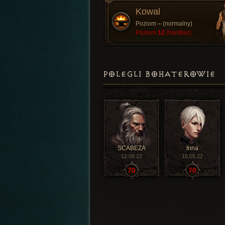
Kowal
Poziom
–
(normalny)
Poziom
12
(hardkor)
POLEGLI BOHATEROWIE
SCABEZA
Inna
12.09.22
15.05.22
70
70