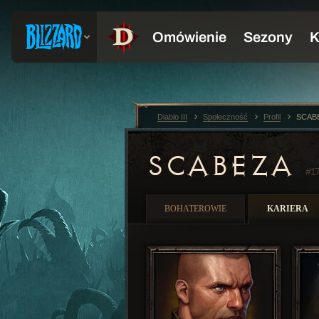
Diablo III
Społeczność
Profil
SCAB
SCABEZA
#1
BOHATEROWIE
KARIERA