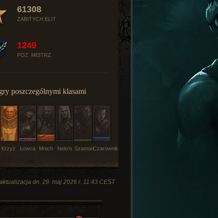
61308
ZABITYCH ELIT
1249
POZ. MISTRZ.
gry poszczególnymi klasami
Krzyż.
Łowca
Mnich
Nekro
Szaman
Czarownik
aktualizacja dn. 29. maj 2026 r. 11:43 CEST