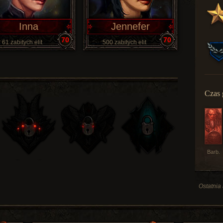
Inna
Jennefer
70
70
61 zabitych elit
500 zabitych elit
Czas 
Barb.
Ostatnia 