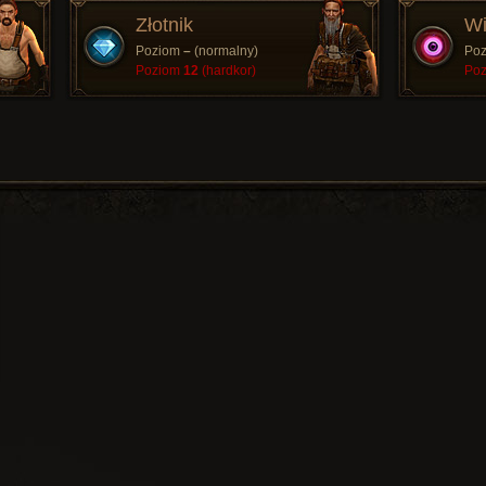
Złotnik
Wi
Poziom
–
(normalny)
Po
Poziom
12
(hardkor)
Po