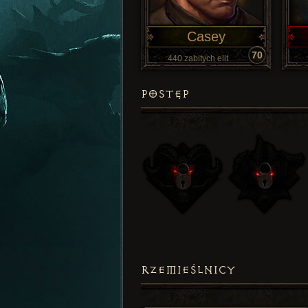
Casey
70
440 zabitych elit
POSTĘP
RZEMIEŚLNICY