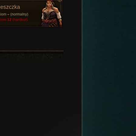
eszczka
ziom
–
(normalny)
ziom
12
(hardkor)