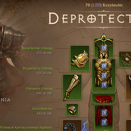
70
(3 233)
Krzyżowiec
D
EPROTEC
Naramienniki Odwagi
475 do siły
Brygandyna Odwagi
555 do siły
Rękawice Odwagi
645 do siły
ENIA
Róża Wiatrów
443 do siły
Pchnięcie Karmazynowego Kapitana