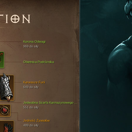
TION
Korona Odwagi
969 do siły
Obietnica Podróżnika
Karwasze Furii
649 do siły
Jedwabna Szarfa Karmazynowego Kapitana
551 do siły
Jedność Żywiołów
489 do siły