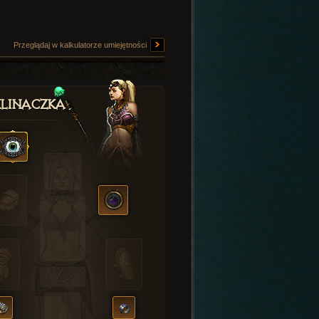
Przeglądaj w kalkulatorze umiejętności
linaczka