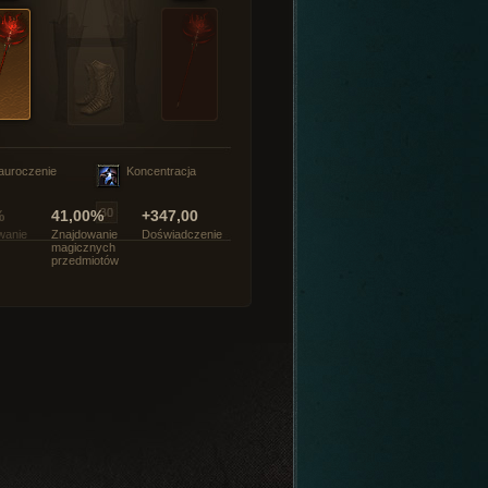
auroczenie
Koncentracja
%
41,00%
+347,00
wanie
Znajdowanie
Doświadczenie
magicznych
przedmiotów