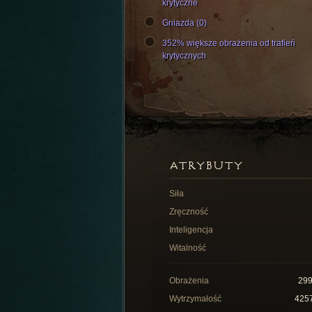
krytyczne
Gniazda (0)
352% większe obrażenia od trafień
krytycznych
ATRYBUTY
Siła
Zręczność
Inteligencja
Witalność
Obrażenia
29
Wytrzymałość
425