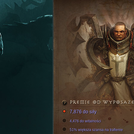
PREMIE OD WYPOSAŻ
7,876 do siły
4,476 do witalności
51% większa szansa na trafienie