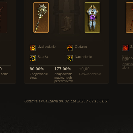
Uzdrowienie
Oddanie
Z
Szarża
Natchnienie
0,00
Znajdo
złota
0
86,00%
177,00%
+0,00
zenie
Znajdowanie
Znajdowanie
Doświadczenie
złota
magicznych
przedmiotów
Ostatnia aktualizacja dn. 02. cze 2025 r. 09:15 CEST