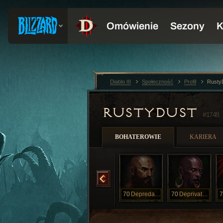
Diablo III
Społeczność
Profil
Rusty
RUSTYDUST
#1748
BOHATEROWIE
KARIERA
Depreciation
70
Depreciation
70
Depredation
70
Depredation
70
Deprivation
7