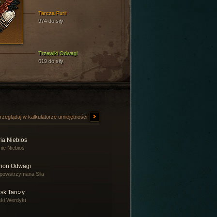
Tarcza Furii
974 do siły
Trzewiki Odwagi
619 do siły
rzeglądaj w kalkulatorze umiejętności
ia Niebios
ie Niebios
non Odwagi
powstrzymana Siła
sk Tarczy
ki Werdykt