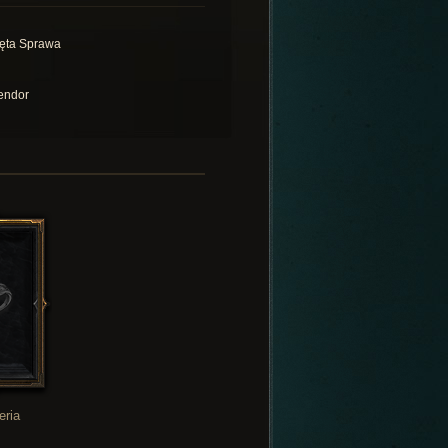
ęta Sprawa
endor
eria