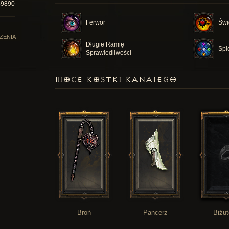
89890
Ferwor
Świ
ZENIA
Długie Ramię
Spl
Sprawiedliwości
MOCE KOSTKI KANAIEGO
Broń
Pancerz
Biżut