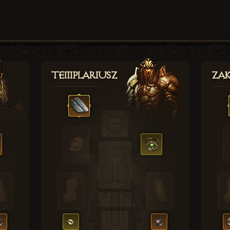
Templariusz
Zak