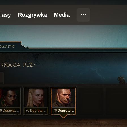
Dust#1748
NAGA PLZ
0
Deprivation
70
Deprotection
70
Deprotection