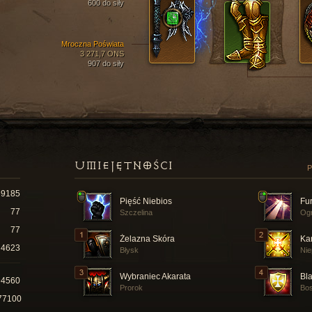
600 do siły
Mroczna Poświata
3 271,7 ONS
907 do siły
UMIEJĘTNOŚCI
P
9185
Pięść Niebios
Fur
77
Szczelina
Ogn
77
Żelazna Skóra
Ka
4623
Błysk
Nie
Wybraniec Akarata
Bla
94560
Prorok
Bos
77100