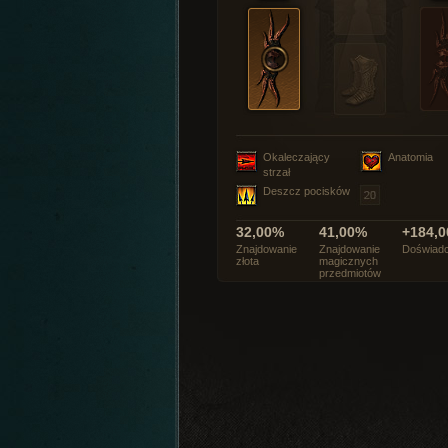
Okaleczający
Anatomia
strzał
Deszcz pocisków
32,00%
41,00%
+184,0
Znajdowanie
Znajdowanie
Doświadc
złota
magicznych
przedmiotów