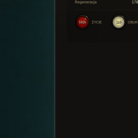
Regeneracja
17
592k
ŻYCIE
110
OBUR