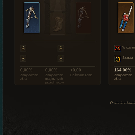
Wyzwan
Szarża
0,00%
0,00%
+0,00
164,00%
Znajdowanie
Znajdowanie
Doświadczenie
Znajdowanie
złota
magicznych
złota
przedmiotów
Ostatnia aktual