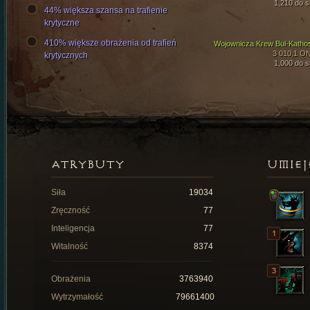
1,210 do si
44% większa szansa na trafienie
krytyczne
410% większe obrażenia od trafień
Wojownicza Krew Bul-Katho
3 010,1 O
krytycznych
1,000 do si
ATRYBUTY
UMIEJ
Siła
19034
Zręczność
77
Inteligencja
77
Witalność
8374
Obrażenia
3763940
Wytrzymałość
79661400