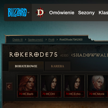
Diablo III
Społeczność
Profil
RokERode75#1900
ROKERODE75
SHADOWWAL
#1900
BOHATEROWIE
KARIERA
70
HCBarb
70
HCDH
70
HCEchoDH
70
HCMonk