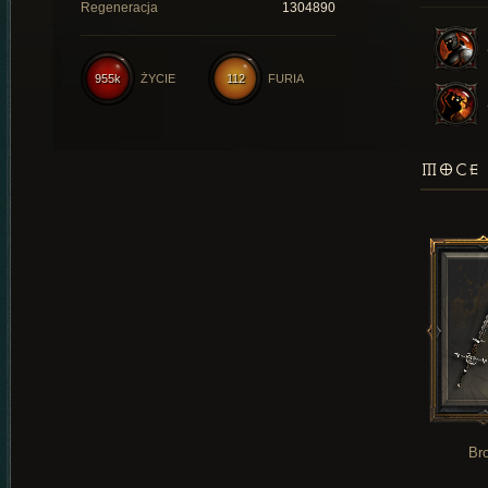
Regeneracja
1304890
955k
ŻYCIE
112
FURIA
MOCE 
Br