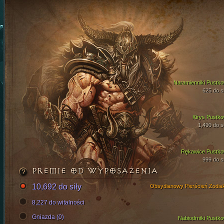
Naramienniki Pustko
625 do si
Kirys Pustko
1,490 do si
Rękawice Pustko
999 do si
PREMIE OD WYPOSAŻENIA
10,692 do siły
Obsydianowy Pierścień Zodia
8,227 do witalności
Gniazda (0)
Nabiodrniki Pustko