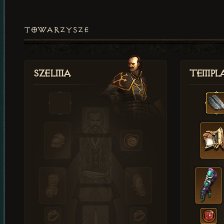
TOWARZYSZE
Szelma
Templa