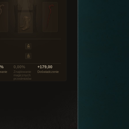
0%
0,00%
+179,00
wanie
Znajdowanie
Doświadczenie
magicznych
przedmiotów