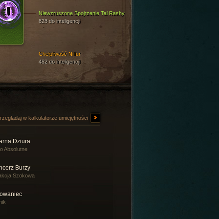
Niewzruszone Spojrzenie Tal Rashy
828 do inteligencji
Chełpliwość Nilfur
482 do inteligencji
rzeglądaj w kalkulatorze umiejętności
arna Dziura
o Absolutne
ncerz Burzy
akcja Szokowa
owaniec
nik