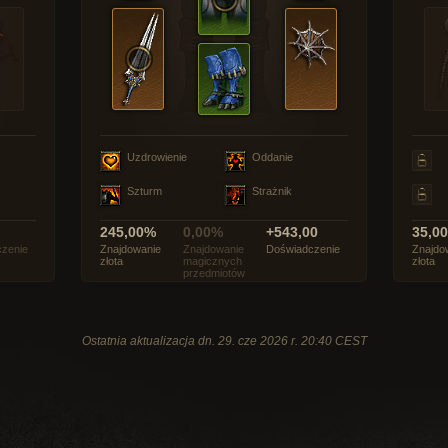
Uzdrowienie
Oddanie
Szturm
Strażnik
245,00%
0,00%
+543,00
35,0
zenie
Znajdowanie
Znajdowanie
Doświadczenie
Znajdo
złota
magicznych
złota
przedmiotów
Ostatnia aktualizacja dn. 29. cze 2026 r. 20:40 CEST