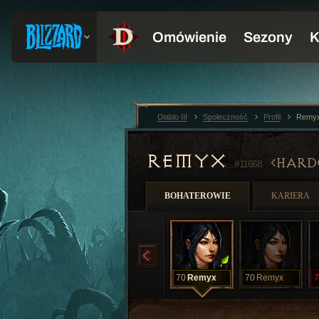
Diablo III
Społeczność
Profil
Remyx
REMYX
HARD
#11668
BOHATEROWIE
KARIERA
70
Remyx
70
Remyx
7