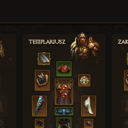
Templariusz
Zak