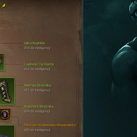
e
X
Iglica Aughilda
919 do inteligencji
Lojalność Tal Rashy
659 do inteligencji
Awersja Strażnika
451 do inteligencji
Argument Strażnika
609 do inteligencji
Pierścień Królewskiej Wspaniałości
483 do inteligencji