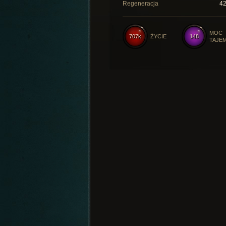
Regeneracja
4
MOC
707k
ŻYCIE
148
TAJE