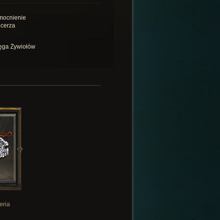
ocnienie
cerza
ęga Żywiołów
eria