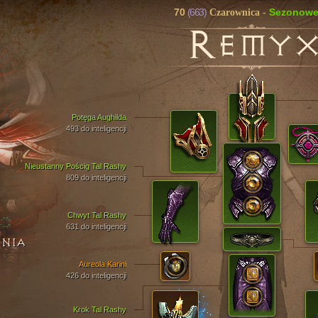
70
(663)
Sezonow
Czarownica
-
R
EMY
Potęga Aughilda
493 do inteligencji
Nieustanny Pościg Tal Rashy
809 do inteligencji
Chwyt Tal Rashy
631 do inteligencji
ENIA
Aureola Karini
426 do inteligencji
Krok Tal Rashy