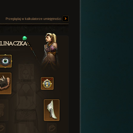
Przeglądaj w kalkulatorze umiejętności
linaczka