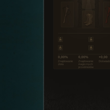
0,00%
0,00%
+0,00
Znajdowanie
Znajdowanie
Doświadc
złota
magicznych
przedmiotów