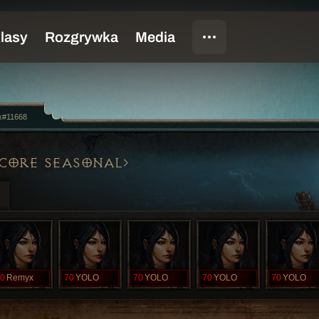
#11668
CORE SEASONAL
0
Remyx
70
YOLO
70
YOLO
70
YOLO
70
YOLO