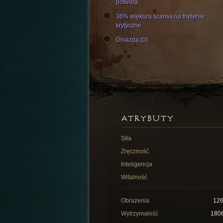
potwora
36% większa szansa na trafienie
krytyczne
Gniazda (0)
ATRYBUTY
Siła
Zręczność
Inteligencja
Witalność
Obrażenia
12
Wytrzymałość
180