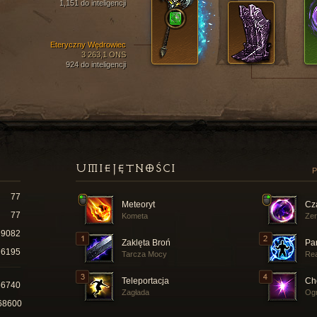
1,151 do inteligencji
Eteryczny Wędrowiec
3 263,1 ONS
924 do inteligencji
UMIEJĘTNOŚCI
P
77
Meteoryt
Cz
77
Kometa
Zer
9082
Zaklęta Broń
Pa
6195
Tarcza Mocy
Re
Teleportacja
Ch
66740
Zagłada
Og
68600