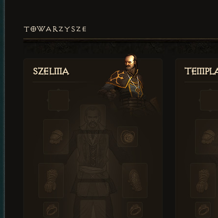
TOWARZYSZE
Szelma
Templa