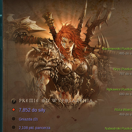
Naramienniki Pustko
485 do si
Kirys Pustko
767 do si
Rękawice Pustko
680 do si
PREMIE OD WYPOSAŻENIA
7,852 do siły
Róża Wiatr
469 do si
Gniazda (0)
2,108 pkt. pancerza
Nabiodrniki Pustko