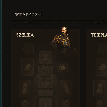
TOWARZYSZE
Szelma
Templa