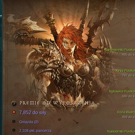
Naramienniki Pustko
485 do si
Kirys Pustko
767 do si
Rękawice Pustko
680 do si
PREMIE OD WYPOSAŻENIA
7,852 do siły
Róża Wiatr
469 do si
Gniazda (0)
2,108 pkt. pancerza
Nabiodrniki Pustko