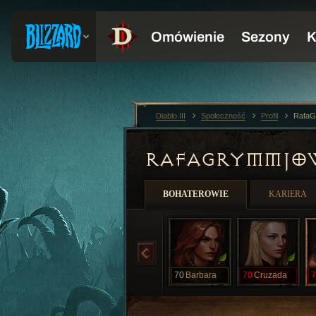
Diablo III
Społeczność
Profil
RafaG
RAFAGRYMMJ
BOHATEROWIE
KARIERA
70
Barbara
70
Cruzada
7