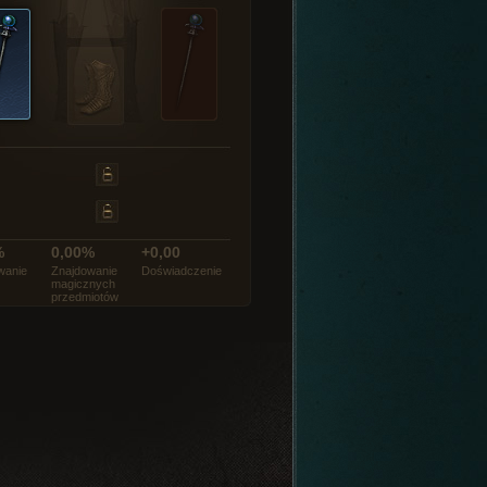
%
0,00%
+0,00
wanie
Znajdowanie
Doświadczenie
magicznych
przedmiotów