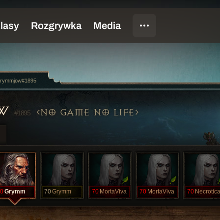
rymmjow#1895
OW
NO GAME NO LIFE
#1895
0
Grymm
70
Grymm
70
MortaViva
70
MortaViva
70
Necrotic