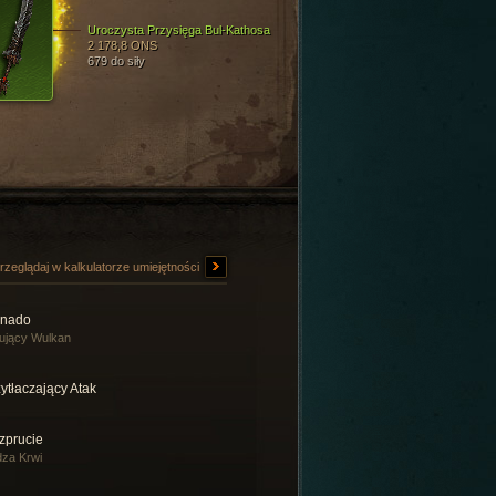
Uroczysta Przysięga Bul-Kathosa
2 178,8 ONS
679 do siły
rzeglądaj w kalkulatorze umiejętności
rnado
ujący Wulkan
ytłaczający Atak
zprucie
za Krwi