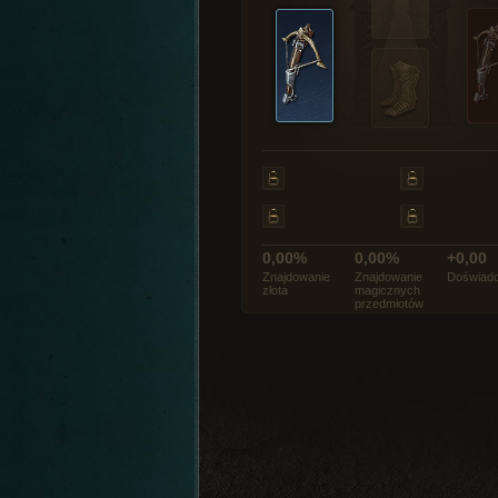
0,00%
0,00%
+0,00
Znajdowanie
Znajdowanie
Doświadc
złota
magicznych
przedmiotów