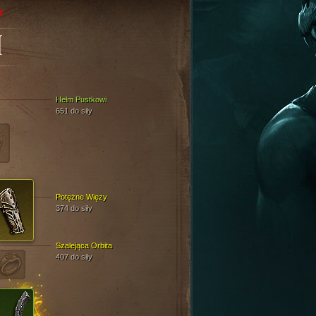
r
M
Hełm Pustkowi
651 do siły
Potężne Więzy
374 do siły
Szalejąca Orbita
407 do siły