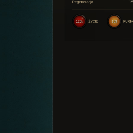
Regeneracja
1
125k
ŻYCIE
133
FURIA