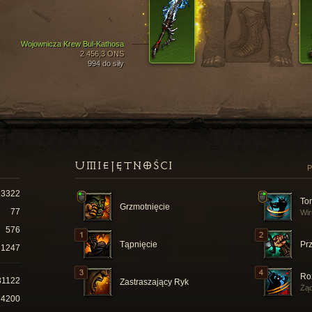
Wojownicza Krew Bul-Kathosa
2 456,3 ONS
994 do siły
UMIEJĘTNOŚCI
P
3322
To
Grzmotnięcie
77
Wir
576
Tąpnięcie
Prz
1247
Ro
31122
Zastraszający Ryk
Żąd
74200