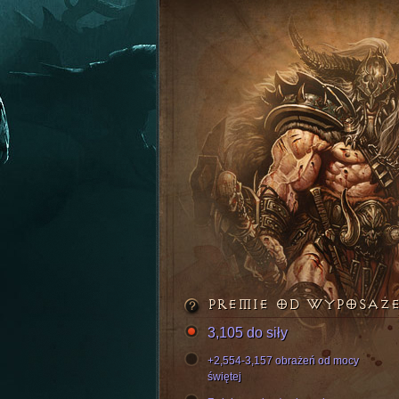
PREMIE OD WYPOSAŻ
3,105 do siły
+2,554-3,157 obrażeń od mocy
świętej