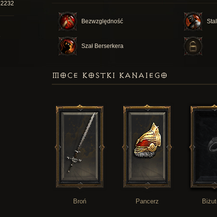
52232
Bezwzględność
Sta
Szał Berserkera
MOCE KOSTKI KANAIEGO
Broń
Pancerz
Biżut