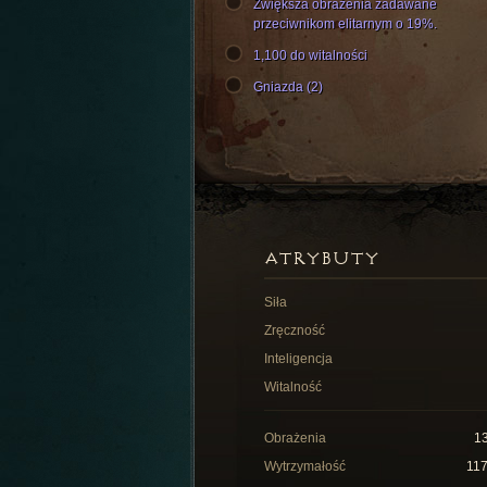
Zwiększa obrażenia zadawane
przeciwnikom elitarnym o 19%.
1,100 do witalności
Gniazda (2)
ATRYBUTY
Siła
Zręczność
Inteligencja
Witalność
Obrażenia
1
Wytrzymałość
11