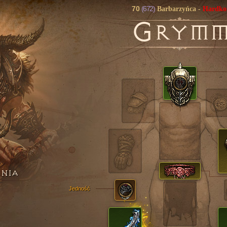
70
(672)
Barbarzyńca
-
Hardko
G
RYM
ENIA
Jedność