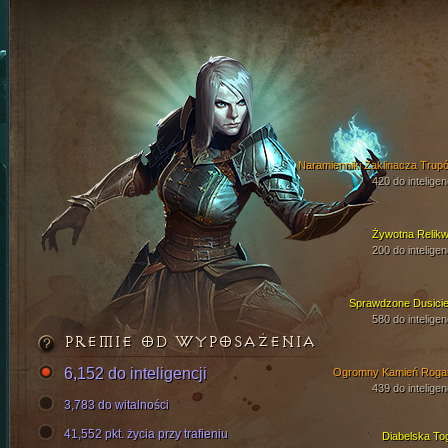
Naramienniki Zaklinacza Trup
420 do inteligen
Żywotna Relikw
200 do inteligen
Sprawdzone Dusicie
580 do inteligen
PREMIE OD WYPOSAŻENIA
6,152 do inteligencji
Ogromny Kamień Roga
439 do inteligen
3,783 do witalności
41,552 pkt. życia przy trafieniu
Diabelska To