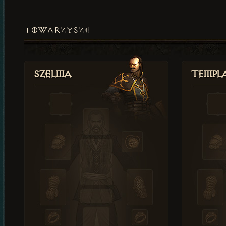
TOWARZYSZE
Szelma
Templa