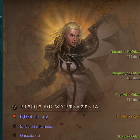
Naramienniki Odwa
421 do si
Brygandyna Odwa
487 do si
Rękawice Odwa
714 do si
PREMIE OD WYPOSAŻENIA
6,074 do siły
Jedność Żywioł
5,750 do witalności
Gniazda (2)
Skórznie Odwa