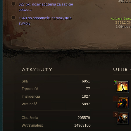
434 do si
627 pkt. doświadczenia za zabicie
potwora
+548 do odporności na wszystkie
Korbacz Szar
3 329,2 O
żywioły
1,064 do si
ATRYBUTY
UMIEJ
Siła
6951
Zręczność
77
Inteligencja
1827
Witalność
5897
Obrażenia
205579
Wytrzymałość
14963100