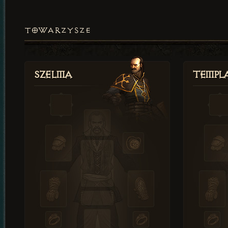
TOWARZYSZE
Szelma
Templa