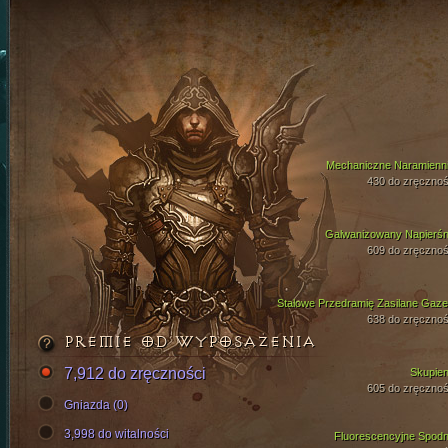
Mechaniczne Naramienni
430 do zręcznoś
Galwanizowany Napierśn
609 do zręcznoś
Stalowe Przedramię Zasilane Gaz
638 do zręcznoś
PREMIE OD WYPOSAŻENIA
7,912 do zręczności
Skupien
605 do zręcznoś
Gniazda (0)
3,998 do witalności
Fluorescencyjne Spodn