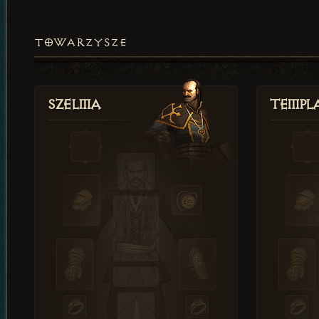
TOWARZYSZE
Szelma
Templa