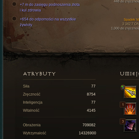
448 do zręcznoś
+7 m do zasięgu podnoszenia złota
i kul zdrowia
+654 do odporności na wszystkie
Spadek Val
3 342,7 O
żywioły
1,000 do zręcznoś
ATRYBUTY
UMIEJ
Siła
77
Zręczność
8754
Inteligencja
77
Witalność
4145
Obrażenia
709082
Wytrzymałość
14326900