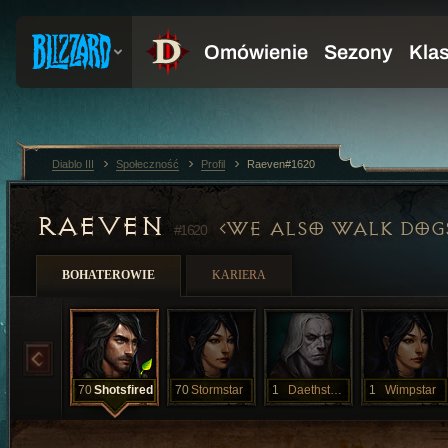
Diablo III
Społeczność
Profil
Raeven#1620
RAEVEN
WE ALSO WALK DOG
#1620
BOHATEROWIE
KARIERA
70
Shotsfired
70
Stormstar
1
Daethstalker
1
Wimpstar