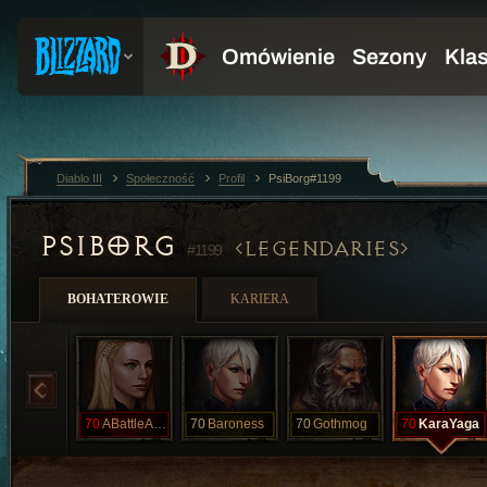
Diablo III
Społeczność
Profil
PsiBorg#1199
PSIBORG
LEGENDARIES
#1199
BOHATEROWIE
KARIERA
70
ABattleAngel
70
Baroness
70
Gothmog
70
KaraYaga