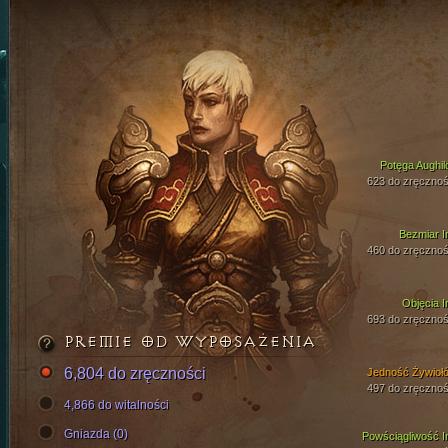
Potęga Aughil
623 do zręcznoś
Bezmiar I
460 do zręcznoś
Objęcia I
693 do zręcznoś
PREMIE OD WYPOSAŻENIA
6,804 do zręczności
Jedność Żywioł
497 do zręcznoś
4,866 do witalności
Gniazda (0)
Powściągliwość I