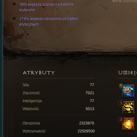
489 do zręcznoś
38% większa szansa na trafienie
krytyczne
274% większe obrażenia od trafień
krytycznych
ATRYBUTY
UMIEJ
Siła
77
Zręczność
7021
Inteligencja
77
Witalność
5013
Obrażenia
2323870
Wytrzymałość
22509500