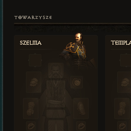
TOWARZYSZE
Szelma
Templa