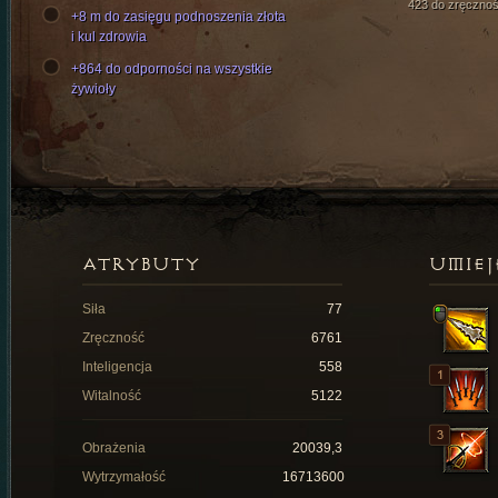
423 do zręcznoś
+8 m do zasięgu podnoszenia złota
i kul zdrowia
+864 do odporności na wszystkie
żywioły
ATRYBUTY
UMIEJ
Siła
77
Zręczność
6761
Inteligencja
558
Witalność
5122
Obrażenia
20039,3
Wytrzymałość
16713600