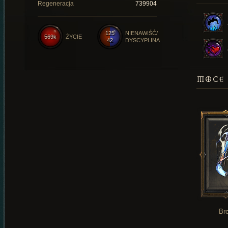
Regeneracja
739904
125
NIENAWIŚĆ/
569k
ŻYCIE
42
DYSCYPLINA
MOCE 
Br