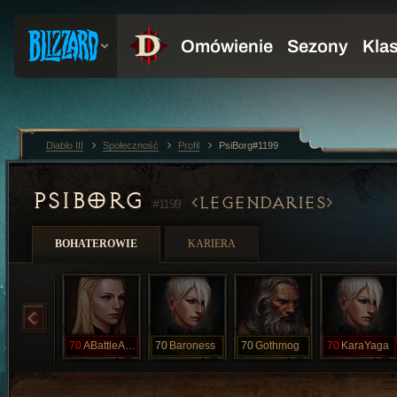
Diablo III
Społeczność
Profil
PsiBorg#1199
PSIBORG
LEGENDARIES
#1199
BOHATEROWIE
KARIERA
70
ABattleAngel
70
Baroness
70
Gothmog
70
KaraYaga