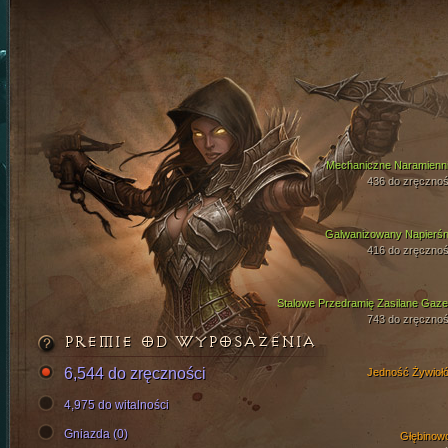
Mechaniczne Naramienni
436 do zręcznoś
Galwanizowany Napierśn
416 do zręcznoś
Stalowe Przedramię Zasilane Gaz
743 do zręcznoś
PREMIE OD WYPOSAŻENIA
6,544 do zręczności
Jedność Żywioł
4,975 do witalności
Gniazda (0)
Głębinow