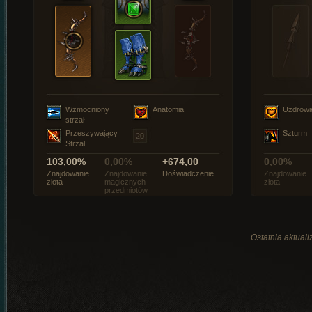
Wzmocniony
Anatomia
Uzdrowi
strzał
Przeszywający
Szturm
Strzał
103,00%
0,00%
+674,00
0,00%
Znajdowanie
Znajdowanie
Doświadczenie
Znajdowanie
złota
magicznych
złota
przedmiotów
Ostatnia aktuali