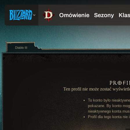
Diablo III
Profi
Ten profil nie może zostać wyświet
To konto było nieaktywn
pokazane. By konto mog
nieaktywnego konta musi 
Profil dla tego konta nie 