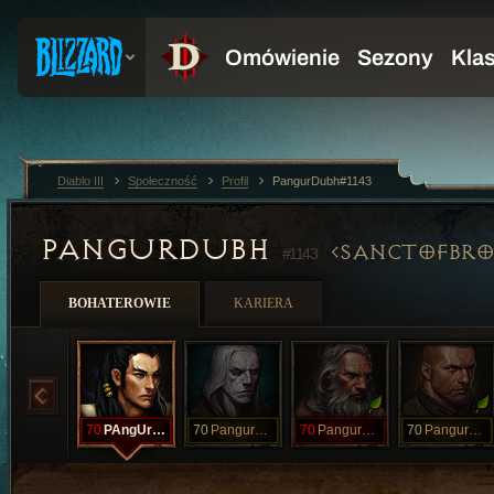
Diablo III
Społeczność
Profil
PangurDubh#1143
PANGURDUBH
SANCTOFBR
#1143
BOHATEROWIE
KARIERA
70
PAngUrDUbh
70
PangurDUBH
70
PangurDubh
70
PangurDubh