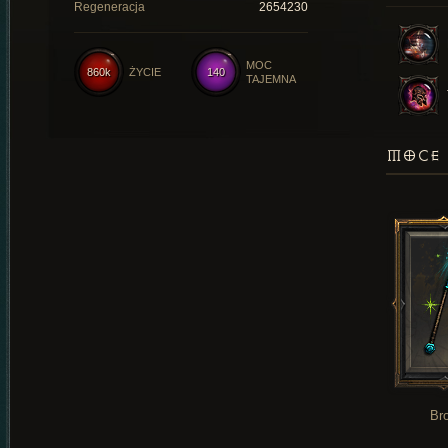
Regeneracja
2654230
MOC
860k
ŻYCIE
140
TAJEMNA
MOCE 
Br