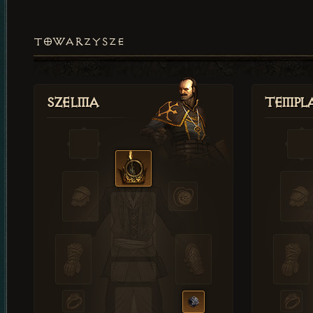
TOWARZYSZE
Szelma
Templa