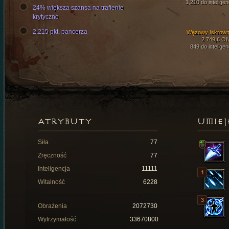
1,210 do inteligen
24% większa szansa na trafienie
krytyczne
2,215 pkt. pancerza
Wężowy Iskrown
2 749,6 O
849 do inteligen
ATRYBUTY
UMIEJ
Siła
77
Zręczność
77
Inteligencja
11111
Witalność
6228
Obrażenia
2072730
Wytrzymałość
33670800