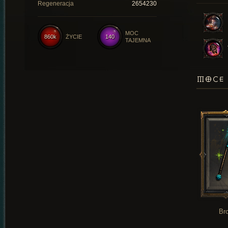
Regeneracja
2654230
MOC
860k
ŻYCIE
140
TAJEMNA
MOCE 
Br