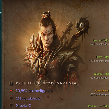
Piszczel Tyfo
621 do inteligen
Tułów Tyfo
1,438 do inteligen
Szpony Tyfo
999 do inteligen
PREMIE OD WYPOSAŻENIA
10,894 do inteligencji
Aureola Kari
637 do inteligen
6,081 do witalności
Gniazda (0)
Podbrzusze Tyfo