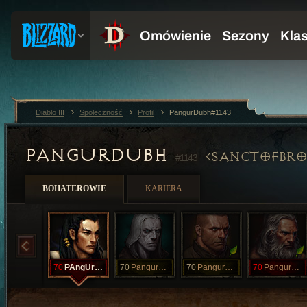
Diablo III
Społeczność
Profil
PangurDubh#1143
PANGURDUBH
SANCTOFBR
#1143
BOHATEROWIE
KARIERA
70
PAngUrDUbh
70
PangurDUBH
70
PangurDubh
70
PangurDubh