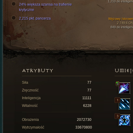
1,210 do inteligen
24% większa szansa na trafienie
krytyczne
2,215 pkt. pancerza
Wężowy Iskrown
2 749,6 O
849 do inteligen
ATRYBUTY
UMIEJ
Siła
77
Zręczność
77
Inteligencja
11111
Witalność
6228
Obrażenia
2072730
Wytrzymałość
33670800