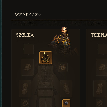
TOWARZYSZE
Szelma
Templa