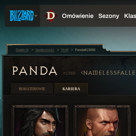
Diablo III
Społeczność
Profil
Panda#13888
PANDA
NAMELESSFALL
#13888
BOHATEROWIE
KARIERA