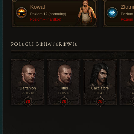
Kowal
Złotn
Poziom
12
(normalny)
Poziom
Poziom
–
(hardkor)
Poziom
POLEGLI BOHATEROWIE
Dartanion
Titus
Cacciatore
25.05.18
17.05.18
19.04.19
14
70
70
70