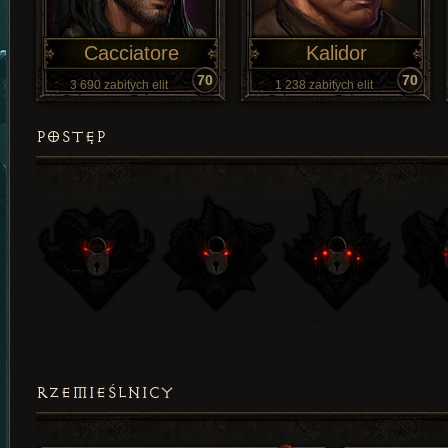
Cacciatore
Kalidor
70
70
3 690 zabitych elit
1 238 zabitych elit
POSTĘP
RZEMIEŚLNICY