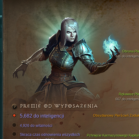
Obrona Pla
611 do inteligen
Rękawice Pla
667 do inteligen
PREMIE OD WYPOSAŻENIA
5,682 do inteligencji
Obsydianowy Pierścień Zodia
4,926 do witalności
Skraca czas odnowienia wszystkich
Pchnięcie Karmazynowego Kapita