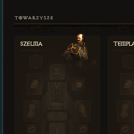
TOWARZYSZE
Szelma
Templa