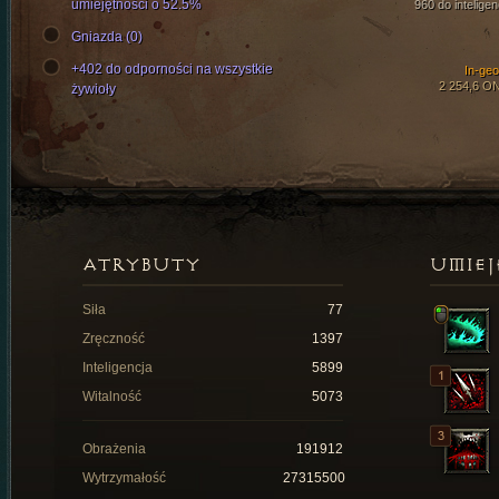
umiejętności o 52.5%
960 do inteligen
Gniazda (0)
+402 do odporności na wszystkie
In-ge
2 254,6 O
żywioły
ATRYBUTY
UMIEJ
Siła
77
Zręczność
1397
Inteligencja
5899
Witalność
5073
Obrażenia
191912
Wytrzymałość
27315500