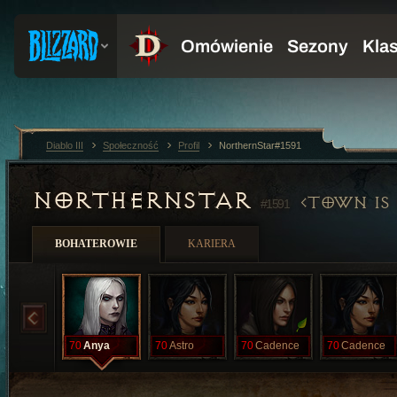
Diablo III
Społeczność
Profil
NorthernStar#1591
NORTHERNSTAR
TOWN IS
#1591
BOHATEROWIE
KARIERA
70
Anya
70
Astro
70
Cadence
70
Cadence