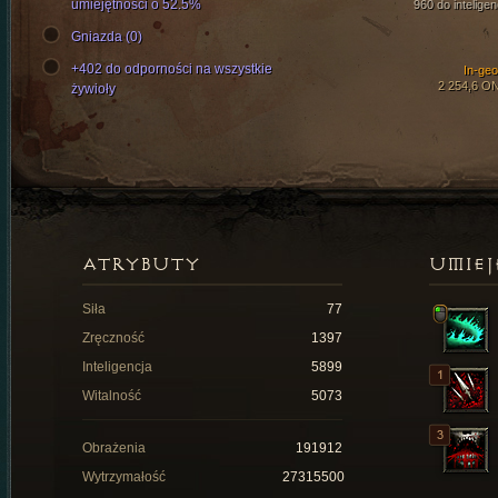
umiejętności o 52.5%
960 do inteligen
Gniazda (0)
+402 do odporności na wszystkie
In-ge
2 254,6 O
żywioły
ATRYBUTY
UMIEJ
Siła
77
Zręczność
1397
Inteligencja
5899
Witalność
5073
Obrażenia
191912
Wytrzymałość
27315500