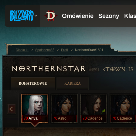
Diablo III
Społeczność
Profil
NorthernStar#1591
NORTHERNSTAR
TOWN IS
#1591
BOHATEROWIE
KARIERA
70
Anya
70
Astro
70
Cadence
70
Cadence