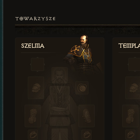
TOWARZYSZE
Szelma
Templa