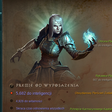
Obrona Pla
611 do inteligen
Rękawice Pla
667 do inteligen
PREMIE OD WYPOSAŻENIA
5,682 do inteligencji
Obsydianowy Pierścień Zodia
4,926 do witalności
Skraca czas odnowienia wszystkich
Pchnięcie Karmazynowego Kapita