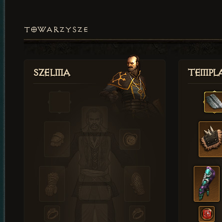
TOWARZYSZE
Szelma
Templa