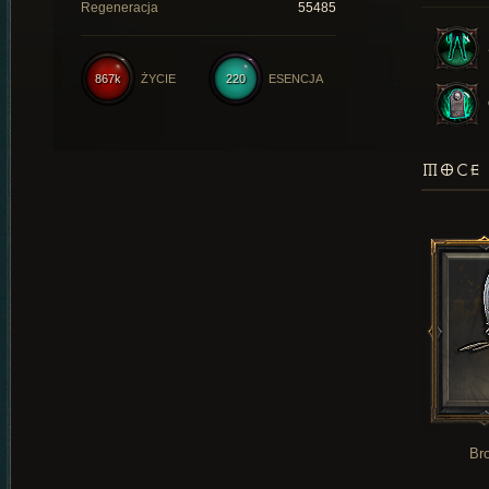
Regeneracja
55485
867k
ŻYCIE
220
ESENCJA
MOCE 
Br