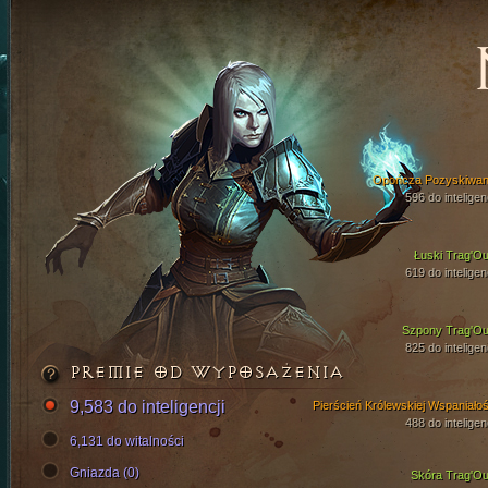
Opończa Pozyskiwan
596 do inteligen
Łuski Trag'Ou
619 do inteligen
Szpony Trag'Ou
825 do inteligen
PREMIE OD WYPOSAŻENIA
9,583 do inteligencji
Pierścień Królewskiej Wspaniałoś
488 do inteligen
6,131 do witalności
Gniazda (0)
Skóra Trag'Ou