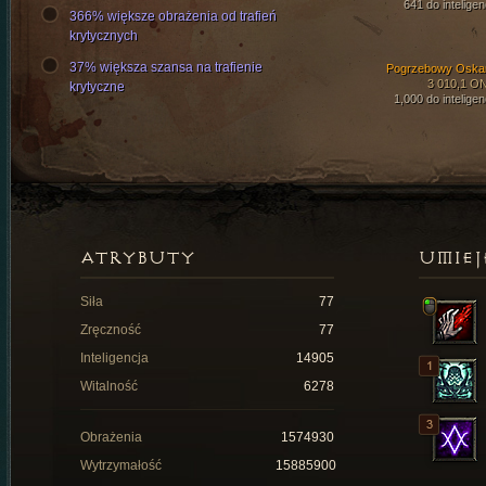
641 do inteligen
366% większe obrażenia od trafień
krytycznych
37% większa szansa na trafienie
Pogrzebowy Oska
3 010,1 O
krytyczne
1,000 do inteligen
ATRYBUTY
UMIEJ
Siła
77
Zręczność
77
Inteligencja
14905
Witalność
6278
Obrażenia
1574930
Wytrzymałość
15885900