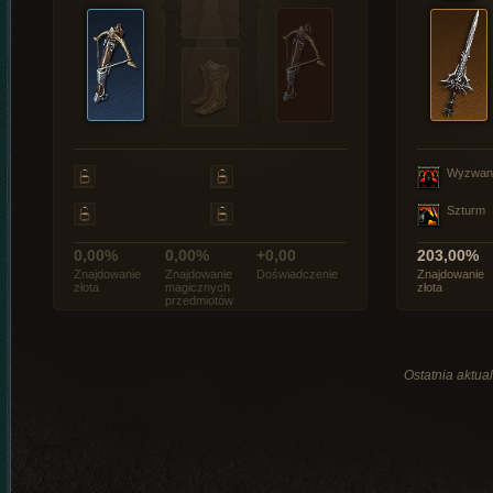
Wyzwan
Szturm
0,00%
0,00%
+0,00
203,00%
Znajdowanie
Znajdowanie
Doświadczenie
Znajdowanie
złota
magicznych
złota
przedmiotów
Ostatnia aktual