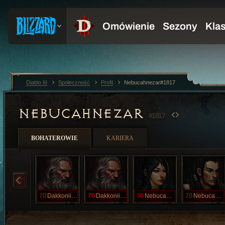
Diablo III
Społeczność
Profil
Nebucahnezar#1817
NEBUCAHNEZAR
#1817
BOHATEROWIE
KARIERA
70
DakkoniilVek
70
Dakkoniilvek
70
Nebucahnezah
70
Nebucahnezar