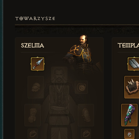
TOWARZYSZE
Szelma
Templa