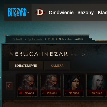
Diablo III
Społeczność
Profil
Nebucahnezar#1817
NEBUCAHNEZAR
#1817
BOHATEROWIE
KARIERA
70
DakkoniilVek
70
Dakkoniilvek
70
Nebucahnezah
70
Nebucahnezar