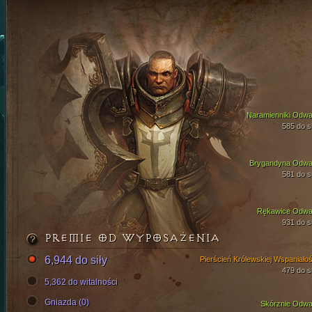
Naramienniki Odwa
585 do si
Brygandyna Odwa
581 do si
Rękawice Odwa
931 do si
PREMIE OD WYPOSAŻENIA
6,944 do siły
Pierścień Królewskiej Wspaniałoś
479 do si
5,362 do witalności
Gniazda (0)
Skórznie Odwa