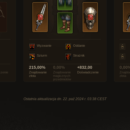
Wyzwanie
Oddanie
Szturm
Strażnik
215,00%
0,00%
+832,00
0,00
zenie
Znajdowanie
Znajdowanie
Doświadczenie
Znajdo
złota
magicznych
złota
przedmiotów
Ostatnia aktualizacja dn. 22. paź 2024 r. 03:38 CEST