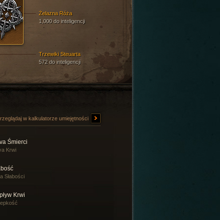
Żelazna Róża
1,000 do inteligencji
Trzewiki Steuarta
572 do inteligencji
rzeglądaj w kalkulatorze umiejętności
va Śmierci
a Krwi
abość
a Słabości
pływ Krwi
zepkość