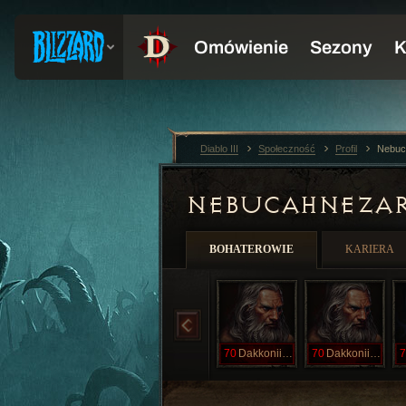
Diablo III
Społeczność
Profil
Nebuc
NEBUCAHNEZA
BOHATEROWIE
KARIERA
70
DakkoniilVek
70
Dakkoniilvek
7