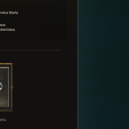
otna Warta
iew
ekleństwa
eria