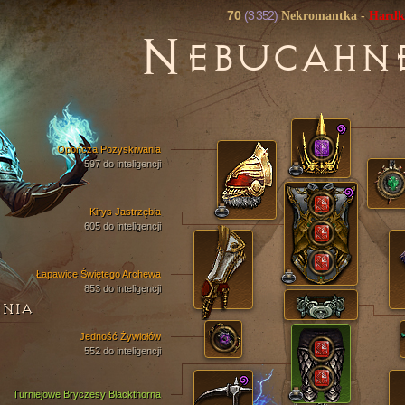
70
(3 352)
Nekromantka
-
Hardk
N
EBUCAHN
Opończa Pozyskiwania
597 do inteligencji
Kirys Jastrzębia
605 do inteligencji
Łapawice Świętego Archewa
853 do inteligencji
ENIA
Jedność Żywiołów
552 do inteligencji
Turniejowe Bryczesy Blackthorna