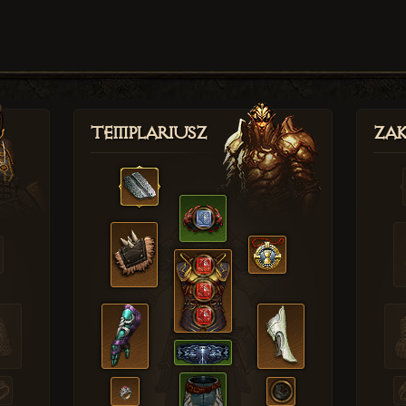
Templariusz
Zak