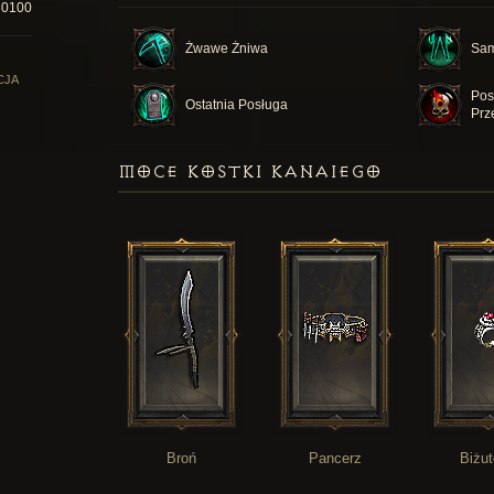
80100
Żwawe Żniwa
Sam
CJA
Pos
Ostatnia Posługa
Prz
MOCE KOSTKI KANAIEGO
Broń
Pancerz
Biżut