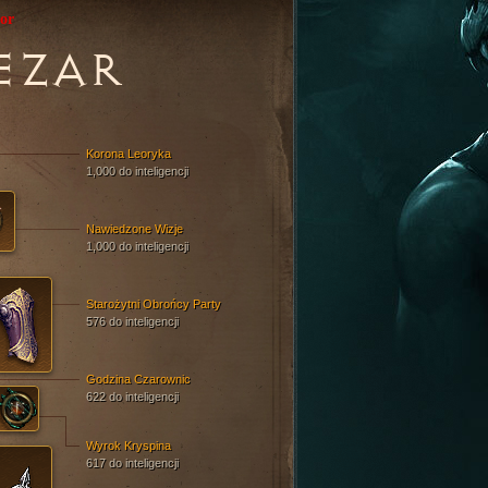
or
EZAR
Korona Leoryka
1,000 do inteligencji
Nawiedzone Wizje
1,000 do inteligencji
Starożytni Obrońcy Party
576 do inteligencji
Godzina Czarownic
622 do inteligencji
Wyrok Kryspina
617 do inteligencji