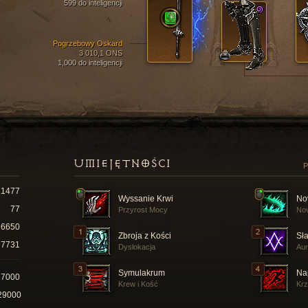
599 do inteligencji
Pogrzebowy Oskard
3 010,1 ONS
1,000 do inteligencji
UMIEJĘTNOŚCI
P
1477
Wyssanie Krwi
No
77
Przyrost Mocy
Nov
16650
Zbroja z Kości
Sł
7731
Dyslokacja
Aur
Symulakrum
Na
27000
Krew i Kość
Kr
29000