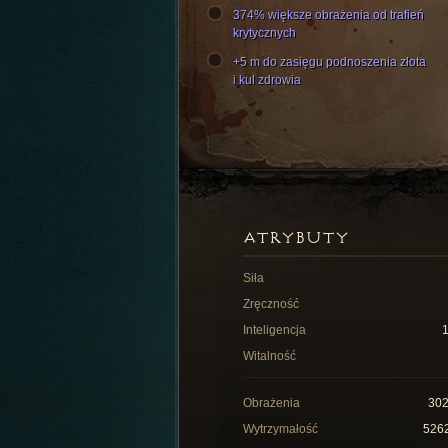
374% większe obrażenia od trafień
krytycznych
+5 m do zasięgu podnoszenia złota
i kul zdrowia
ATRYBUTY
Siła
Zręczność
Inteligencja
Witalność
Obrażenia
30
Wytrzymałość
526