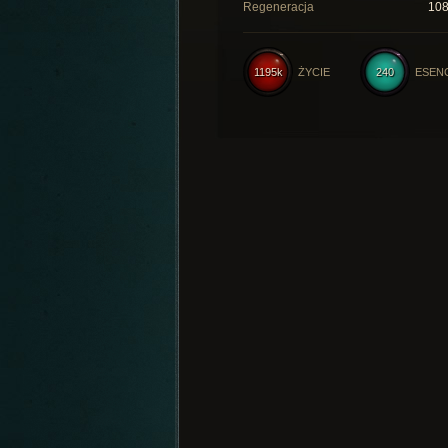
Regeneracja
10
1195k
ŻYCIE
240
ESEN