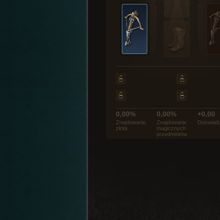
0,00%
0,00%
+0,00
Znajdowanie
Znajdowanie
Doświadc
złota
magicznych
przedmiotów