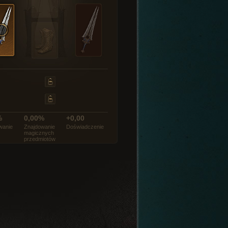
%
0,00%
+0,00
wanie
Znajdowanie
Doświadczenie
magicznych
przedmiotów