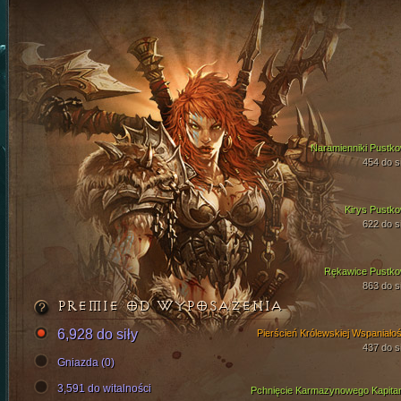
Naramienniki Pustko
454 do si
Kirys Pustko
622 do si
Rękawice Pustko
863 do si
PREMIE OD WYPOSAŻENIA
6,928 do siły
Pierścień Królewskiej Wspaniałoś
437 do si
Gniazda (0)
3,591 do witalności
Pchnięcie Karmazynowego Kapita