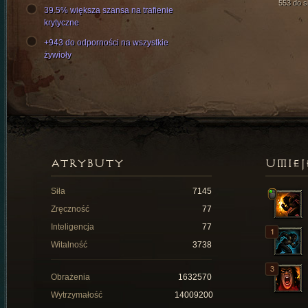
553 do si
39.5% większa szansa na trafienie
krytyczne
+943 do odporności na wszystkie
żywioły
ATRYBUTY
UMIEJ
Siła
7145
Zręczność
77
Inteligencja
77
Witalność
3738
Obrażenia
1632570
Wytrzymałość
14009200