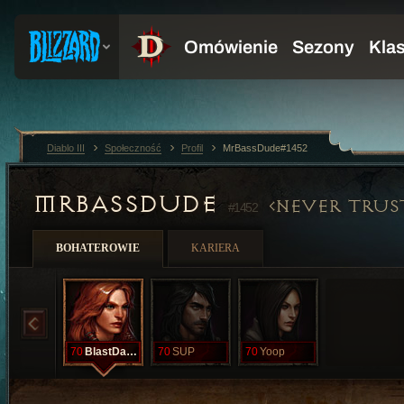
Diablo III
Społeczność
Profil
MrBassDude#1452
MRBASSDUDE
NEVER TRUS
#1452
BOHATEROWIE
KARIERA
70
BlastDatAz
70
SUP
70
Yoop