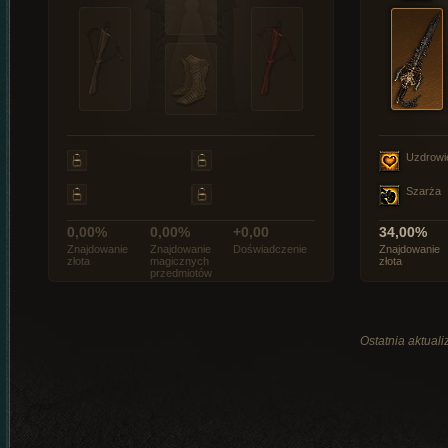
Uzdrowi
Szarża
0,00%
0,00%
+0,00
34,00%
Znajdowanie
Znajdowanie
Doświadczenie
Znajdowanie
złota
magicznych
złota
przedmiotów
Ostatnia aktuali