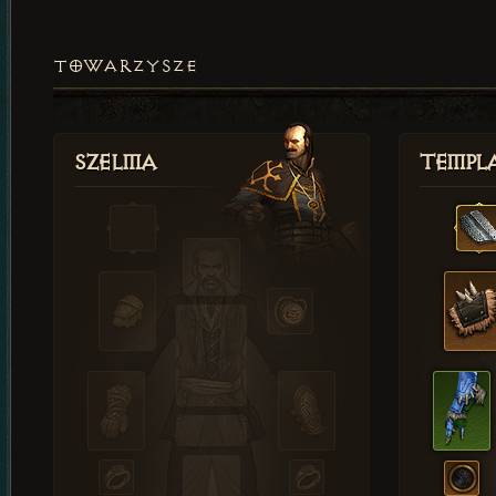
TOWARZYSZE
Szelma
Templa