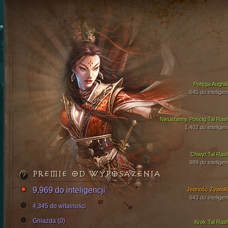
Potęga Aughil
645 do inteligen
Nieustanny Pościg Tal Ras
1,402 do inteligen
Chwyt Tal Ras
989 do inteligen
PREMIE OD WYPOSAŻENIA
9,969 do inteligencji
Jedność Żywioł
643 do inteligen
4,345 do witalności
Gniazda (0)
Krok Tal Ras