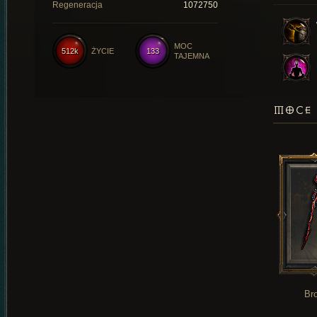
Regeneracja
1072750
MOC
512k
ŻYCIE
133
TAJEMNA
MOCE 
Br