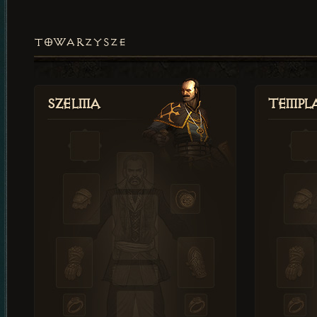
TOWARZYSZE
Szelma
Templa