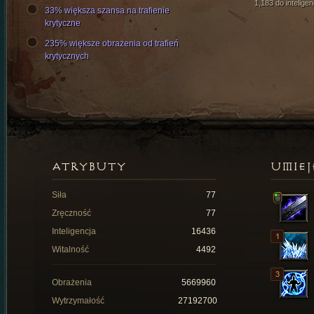
1,183 do inteligen
33% większa szansa na trafienie
krytyczne
235% większe obrażenia od trafień
krytycznych
ATRYBUTY
UMIEJ
Siła
77
Zręczność
77
Inteligencja
16436
Witalność
4492
Obrażenia
5669960
Wytrzymałość
27192700