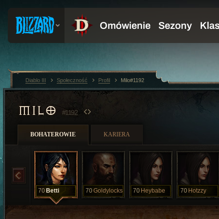
Diablo III
Społeczność
Profil
Milo#1192
MILO
#1192
BOHATEROWIE
KARIERA
70
Betti
70
Goldylocks
70
Heybabe
70
Hotzzy