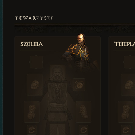
TOWARZYSZE
Szelma
Templa