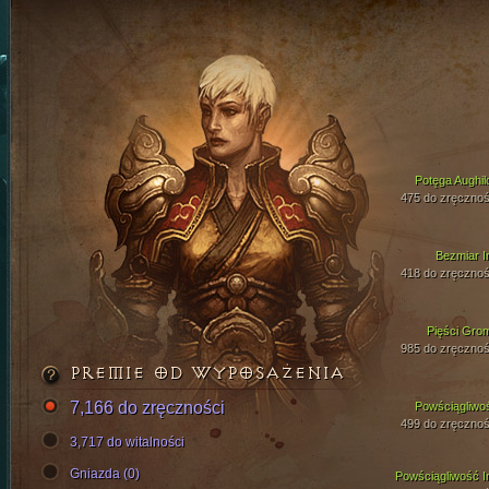
Potęga Aughil
475 do zręcznoś
Bezmiar I
418 do zręcznoś
Pięści Gro
985 do zręcznoś
PREMIE OD WYPOSAŻENIA
7,166 do zręczności
Powściągliwo
499 do zręcznoś
3,717 do witalności
Gniazda (0)
Powściągliwość I