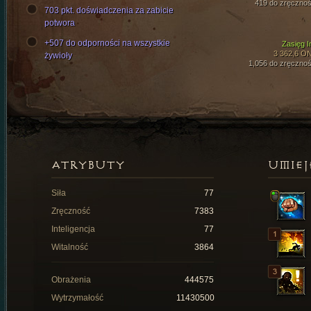
419 do zręcznoś
703 pkt. doświadczenia za zabicie
potwora
+507 do odporności na wszystkie
Zasięg I
3 362,6 O
żywioły
1,056 do zręcznoś
ATRYBUTY
UMIEJ
Siła
77
Zręczność
7383
Inteligencja
77
Witalność
3864
Obrażenia
444575
Wytrzymałość
11430500