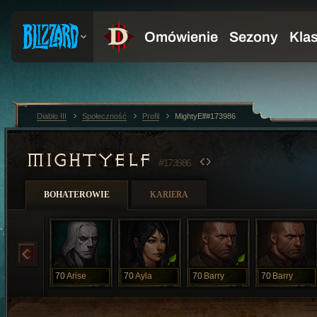
Diablo III
Społeczność
Profil
MightyElf#173986
MIGHTYELF
#173986
BOHATEROWIE
KARIERA
70
Arise
70
Ayla
70
Barry
70
Barry