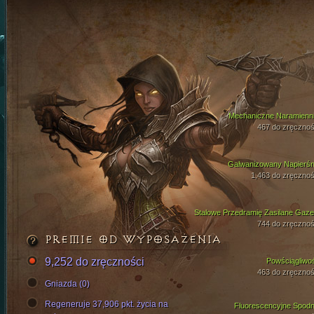
Mechaniczne Naramienni
467 do zręcznoś
Galwanizowany Napierśn
1,463 do zręcznoś
Stalowe Przedramię Zasilane Gaz
744 do zręcznoś
PREMIE OD WYPOSAŻENIA
9,252 do zręczności
Powściągliwo
463 do zręcznoś
Gniazda (0)
Regeneruje 37,906 pkt. życia na
Fluorescencyjne Spodn