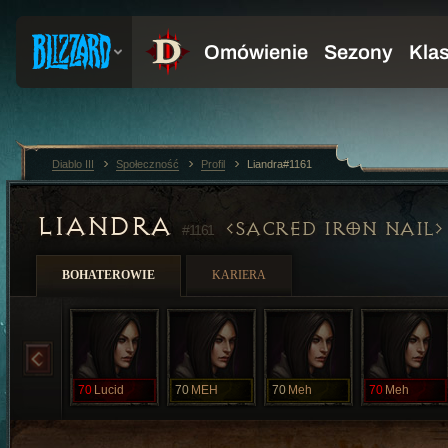
Diablo III
Społeczność
Profil
Liandra#1161
LIANDRA
SACRED IRON NAIL
#1161
BOHATEROWIE
KARIERA
70
Lucid
70
MEH
70
Meh
70
Meh