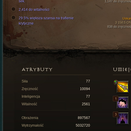
sek.
1,147 do zręcznoś
2,414 do witalności
29.5% większa szansa na trafienie
Uska
3 158,5 O
krytyczne
838 do zręcznoś
ATRYBUTY
UMIEJ
Siła
77
Zręczność
10094
Inteligencja
77
Witalność
2561
Obrażenia
897567
Wytrzymałość
5032720