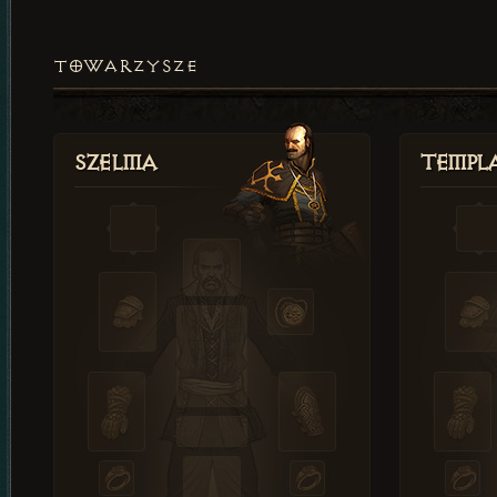
TOWARZYSZE
Szelma
Templa