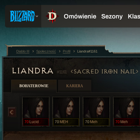
Diablo III
Społeczność
Profil
Liandra#1161
LIANDRA
SACRED IRON NAIL
#1161
BOHATEROWIE
KARIERA
70
Lucid
70
MEH
70
Meh
70
Meh