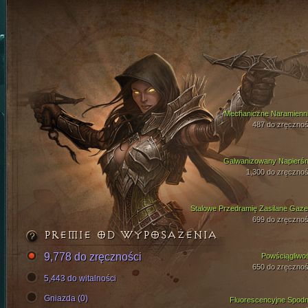
Mechaniczne Naramienni
487 do zręcznoś
Galwanizowany Napierśn
1,300 do zręcznoś
Stalowe Przedramię Zasilane Gaz
699 do zręcznoś
PREMIE OD WYPOSAŻENIA
9,778 do zręczności
Powściągliwo
650 do zręcznoś
5,443 do witalności
Gniazda (0)
Fluorescencyjne Spodn