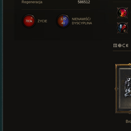
Regeneracja
586512
125
NIENAWIŚĆ/
783k
ŻYCIE
40
DYSCYPLINA
MOCE 
Br