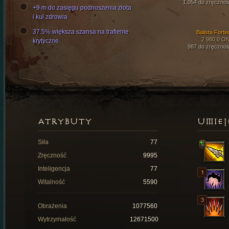
1,054 do zręcznoś
+9 m do zasięgu podnoszenia złota
i kul zdrowia
37.5% większa szansa na trafienie
Balista Forte
2 980,0 O
krytyczne
987 do zręcznoś
ATRYBUTY
UMIEJ
Siła
77
Zręczność
9995
Inteligencja
77
Witalność
5590
Obrażenia
1077560
Wytrzymałość
12671500