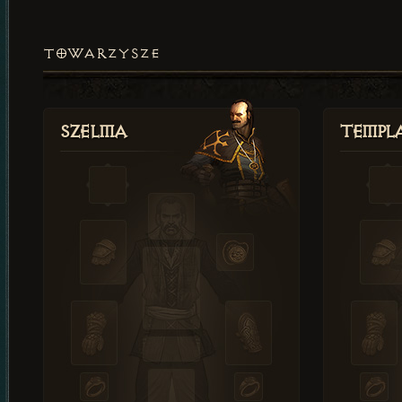
TOWARZYSZE
Szelma
Templa