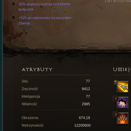
1,057 do zręcznoś
35% większa szansa na trafienie
krytyczne
+525 do odporności na wszystkie
żywioły
ATRYBUTY
UMIEJ
Siła
77
Zręczność
9412
Inteligencja
77
Witalność
2985
Obrażenia
674,19
Wytrzymałość
12200600