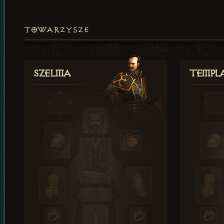
TOWARZYSZE
Szelma
Templa