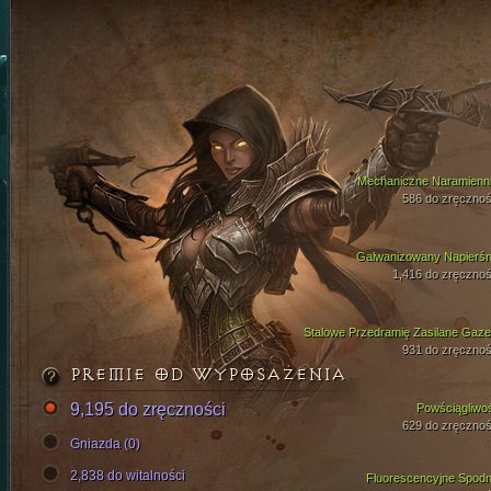
Mechaniczne Naramienni
586 do zręcznoś
Galwanizowany Napierśn
1,416 do zręcznoś
Stalowe Przedramię Zasilane Gaz
931 do zręcznoś
PREMIE OD WYPOSAŻENIA
9,195 do zręczności
Powściągliwo
629 do zręcznoś
Gniazda (0)
2,838 do witalności
Fluorescencyjne Spodn