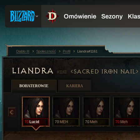
Diablo III
Społeczność
Profil
Liandra#1161
LIANDRA
SACRED IRON NAIL
#1161
BOHATEROWIE
KARIERA
70
Lucid
70
MEH
70
Meh
70
Meh