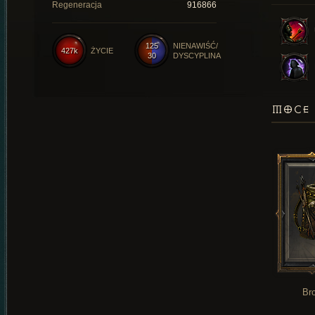
Regeneracja
916866
125
NIENAWIŚĆ/
427k
ŻYCIE
30
DYSCYPLINA
MOCE 
Br