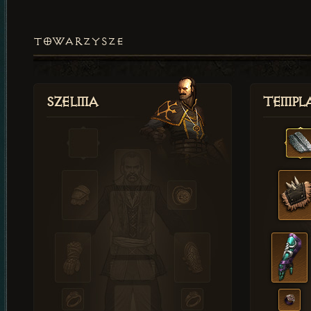
TOWARZYSZE
Szelma
Templa