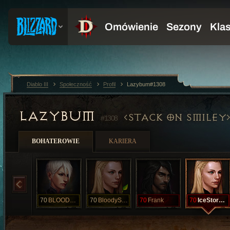
Diablo III
Społeczność
Profil
Lazybum#1308
LAZYBUM
STACK ON SMILEY
#1308
BOHATEROWIE
KARIERA
70
BLOODYSTAFF
70
BloodySaddle
70
Frank
70
IceStormDead