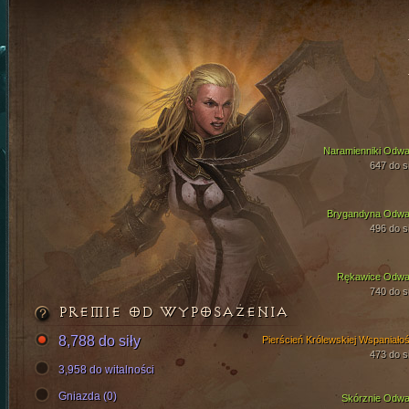
Naramienniki Odwa
647 do si
Brygandyna Odwa
496 do si
Rękawice Odwa
740 do si
PREMIE OD WYPOSAŻENIA
8,788 do siły
Pierścień Królewskiej Wspaniałoś
473 do si
3,958 do witalności
Gniazda (0)
Skórznie Odwa