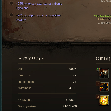
476 do si
45.5% większa szansa na trafienie
krytyczne
+961 do odporności na wszystkie
Korbacz Szar
4 447,7 O
żywioły
1,465 do si
ATRYBUTY
UMIEJ
Siła
9005
Zręczność
77
Inteligencja
77
Witalność
4105
Obrażenia
1609630
Wytrzymałość
21078700