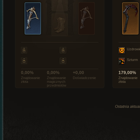
Uzdrowi
Szturm
0,00%
0,00%
+0,00
179,00%
Znajdowanie
Znajdowanie
Doświadczenie
Znajdowanie
złota
magicznych
złota
przedmiotów
Ostatnia aktual