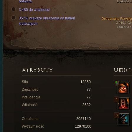
potwora
1,143 do si
3,485 do witalności
357% większe obrażenia od trafień
Dotrzymana Przysię
3 010,1 O
krytycznych
1,000 do si
ATRYBUTY
UMIEJ
Siła
13350
Zręczność
77
Inteligencja
77
Witalność
3632
Obrażenia
2057140
Wytrzymałość
12970100