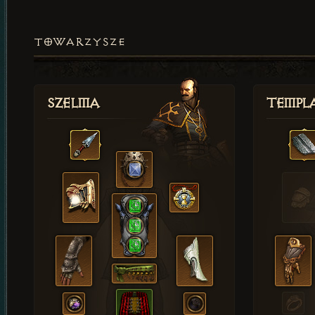
TOWARZYSZE
Szelma
Templa