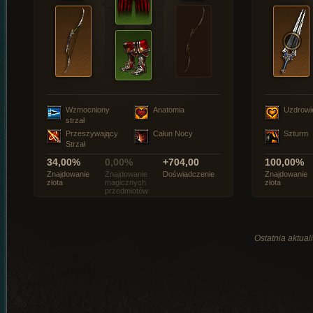
Wzmocniony
Anatomia
Uzdrowi
strzał
Przeszywający
Całun Nocy
Szturm
Strzał
34,00%
0,00%
+704,00
100,00%
Znajdowanie
Znajdowanie
Doświadczenie
Znajdowanie
złota
magicznych
złota
przedmiotów
Ostatnia aktual