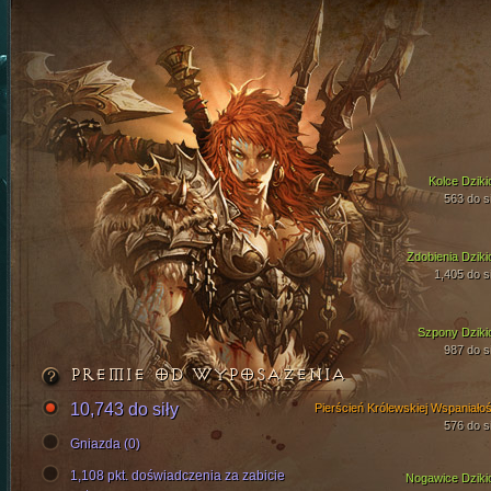
Kolce Dziki
563 do si
Zdobienia Dziki
1,405 do si
Szpony Dziki
987 do si
PREMIE OD WYPOSAŻENIA
10,743 do siły
Pierścień Królewskiej Wspaniałoś
576 do si
Gniazda (0)
1,108 pkt. doświadczenia za zabicie
Nogawice Dziki