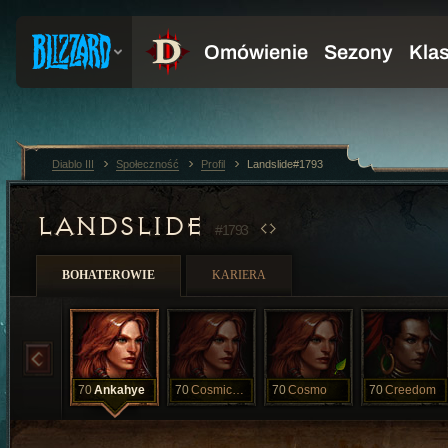
Diablo III
Społeczność
Profil
Landslide#1793
LANDSLIDE
#1793
BOHATEROWIE
KARIERA
70
Ankahye
70
CosmicSounds
70
Cosmo
70
Creedom