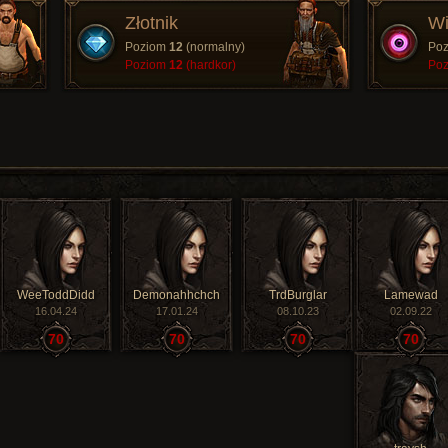
Złotnik
Wi
Poziom
12
(normalny)
Po
Poziom
12
(hardkor)
Po
WeeToddDidd
Demonahhchch
TrdBurglar
Lamewad
16.04.24
17.01.24
08.10.23
02.09.22
70
70
70
70