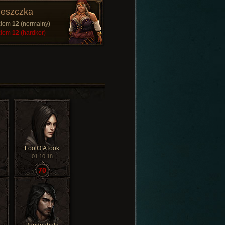
eszczka
ziom
12
(normalny)
ziom
12
(hardkor)
FoolOfATook
01.10.18
70