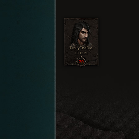
ProllyGnaDie
19.12.21
70