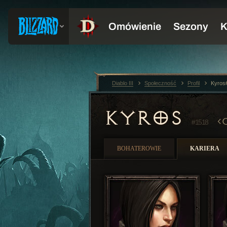
Diablo III
Społeczność
Profil
Kyros
KYROS
#1518
BOHATEROWIE
KARIERA