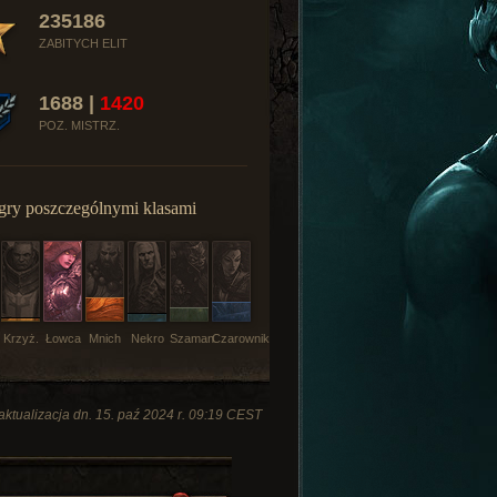
235186
ZABITYCH ELIT
1688 |
1420
POZ. MISTRZ.
gry poszczególnymi klasami
Krzyż.
Łowca
Mnich
Nekro
Szaman
Czarownik
aktualizacja dn. 15. paź 2024 r. 09:19 CEST