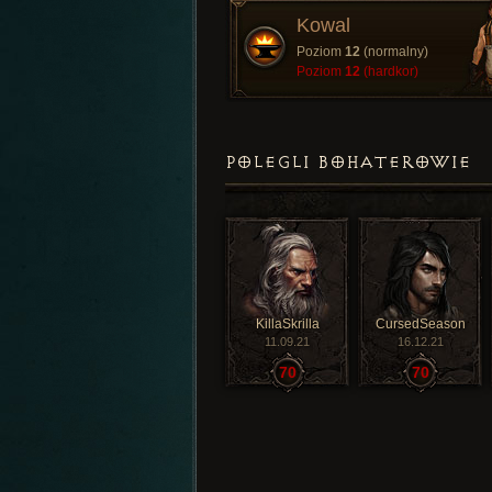
Kowal
Poziom
12
(normalny)
Poziom
12
(hardkor)
POLEGLI BOHATEROWIE
KillaSkrilla
CursedSeason
11.09.21
16.12.21
70
70