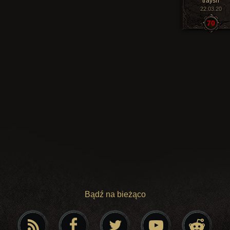
traysh
22.03.20
70
Bądź na bieżąco