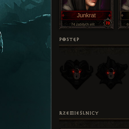
Junkrat
70
74 zabitych elit
6
POSTĘP
RZEMIEŚLNICY