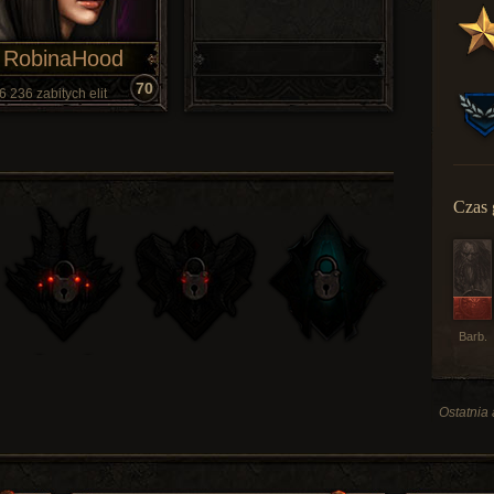
RobinaHood
70
6 236 zabitych elit
Czas 
Barb.
Ostatnia 