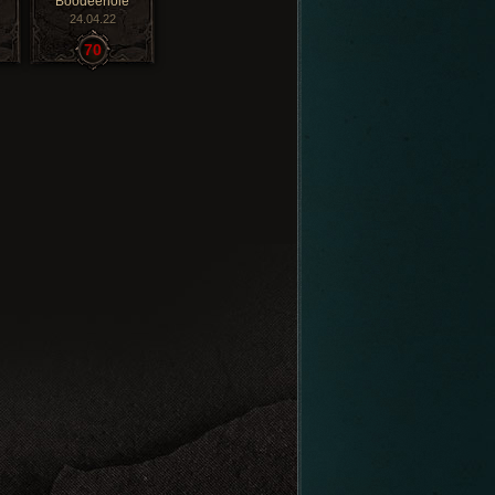
Boodeehole
24.04.22
70