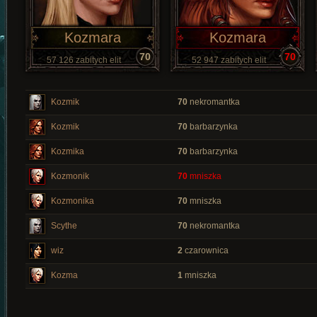
Kozmara
Kozmara
70
70
57 126 zabitych elit
52 947 zabitych elit
Kozmik
70
nekromantka
Kozmik
70
barbarzynka
Kozmika
70
barbarzynka
Kozmonik
70
mniszka
Kozmonika
70
mniszka
Scythe
70
nekromantka
wiz
2
czarownica
Kozma
1
mniszka