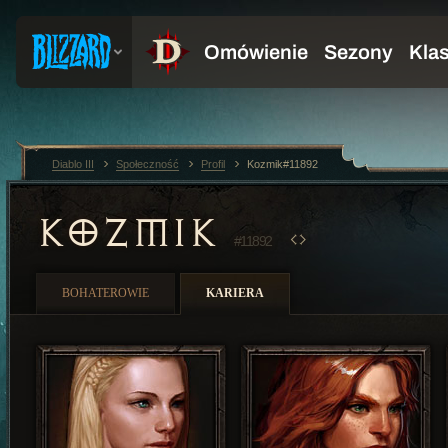
Diablo III
Społeczność
Profil
Kozmik#11892
KOZMIK
#11892
BOHATEROWIE
KARIERA