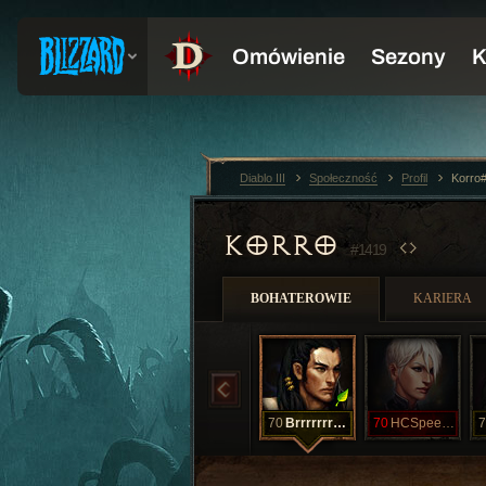
Diablo III
Społeczność
Profil
Korro
KORRO
#1419
BOHATEROWIE
KARIERA
70
Brrrrrrrrrrr
70
HCSpeeder
7