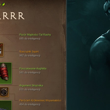
e
RRRR
Pozór Mądrości Tal Rashy
685 do inteligencji
Naszyjnik Squirt
982 do inteligencji
Poszukiwanie Aughilda
581 do inteligencji
Argument Strażnika
631 do inteligencji
Pierścień Królewskiej Wspaniałości
464 do inteligencji