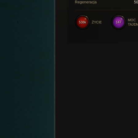
Regeneracja
5
MOC
538k
ŻYCIE
147
TAJE