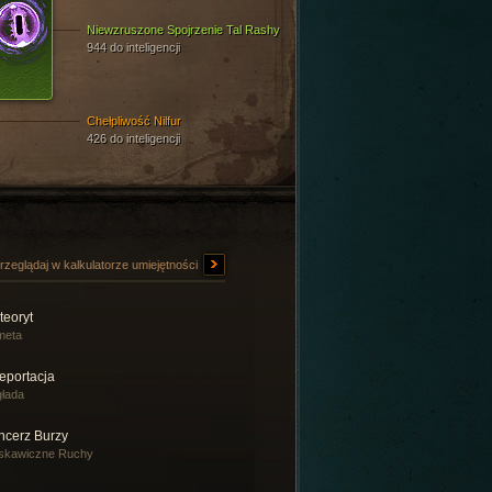
Niewzruszone Spojrzenie Tal Rashy
944 do inteligencji
Chełpliwość Nilfur
426 do inteligencji
rzeglądaj w kalkulatorze umiejętności
teoryt
meta
eportacja
łada
ncerz Burzy
skawiczne Ruchy