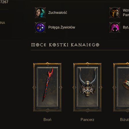
07267
Wzm
Zuchwałość
Pan
MNA
Potęga Żywiołów
Byt 
MOCE KOSTKI KANAIEGO
Broń
Pancerz
Biżut