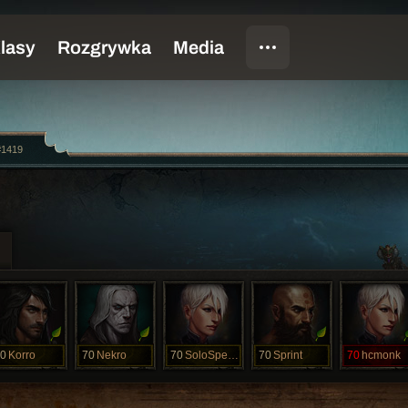
#1419
0
Korro
70
Nekro
70
SoloSpeeder
70
Sprint
70
hcmonk