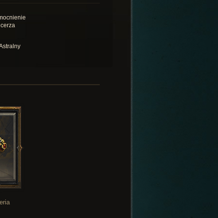
ocnienie
cerza
Astralny
eria