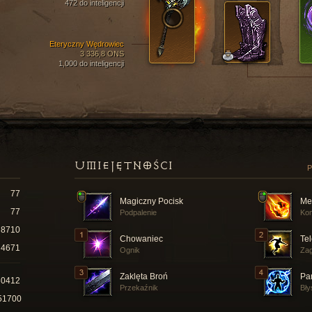
472 do inteligencji
Eteryczny Wędrowiec
3 336,8 ONS
1,000 do inteligencji
UMIEJĘTNOŚCI
P
77
Magiczny Pocisk
Me
77
Podpalenie
Ko
8710
Chowaniec
Tel
4671
Ognik
Zag
Zaklęta Broń
Pa
30412
Przekaźnik
Bły
51700