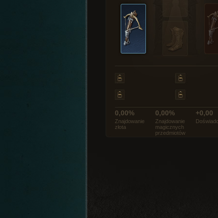
0,00%
0,00%
+0,00
Znajdowanie
Znajdowanie
Doświadc
złota
magicznych
przedmiotów