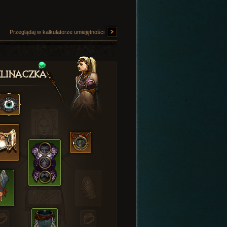
Przeglądaj w kalkulatorze umiejętności
linaczka