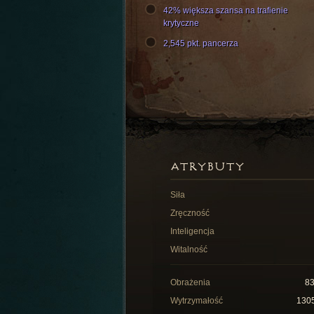
42% większa szansa na trafienie
krytyczne
2,545 pkt. pancerza
ATRYBUTY
Siła
Zręczność
Inteligencja
Witalność
Obrażenia
8
Wytrzymałość
130