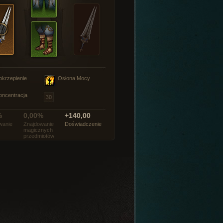
okrzepienie
Osłona Mocy
oncentracja
%
0,00%
+140,00
wanie
Znajdowanie
Doświadczenie
magicznych
przedmiotów