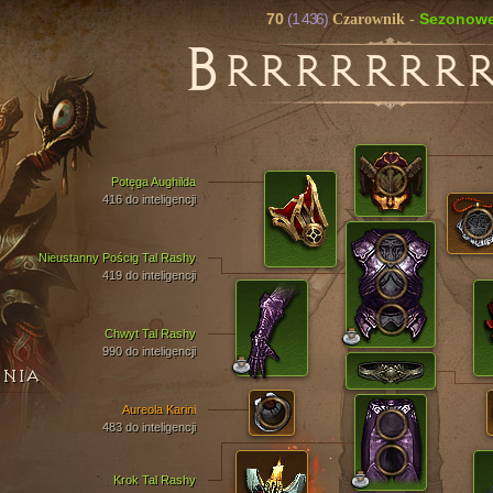
70
(1 436)
Sezonow
Czarownik
-
B
RRRRRRR
Potęga Aughilda
416 do inteligencji
Nieustanny Pościg Tal Rashy
419 do inteligencji
Chwyt Tal Rashy
990 do inteligencji
ENIA
Aureola Karini
483 do inteligencji
Krok Tal Rashy