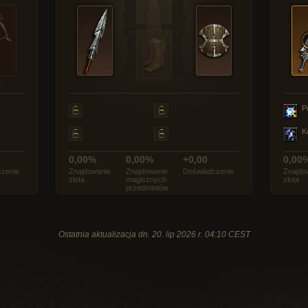
P
K
0,00%
0,00%
+0,00
0,00
zenie
Znajdowanie
Znajdowanie
Doświadczenie
Znajdo
złota
magicznych
złota
przedmiotów
Ostatnia aktualizacja dn. 20. lip 2026 r. 04:10 CEST