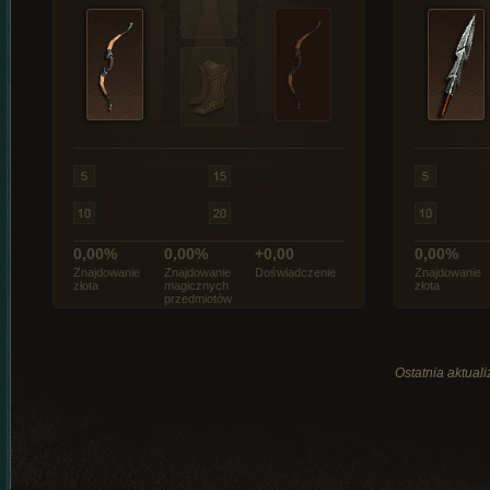
0,00%
0,00%
+0,00
0,00%
Znajdowanie
Znajdowanie
Doświadczenie
Znajdowanie
złota
magicznych
złota
przedmiotów
Ostatnia aktual