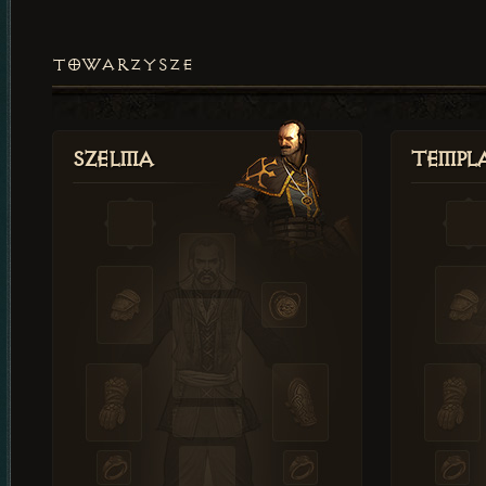
TOWARZYSZE
Szelma
Templa