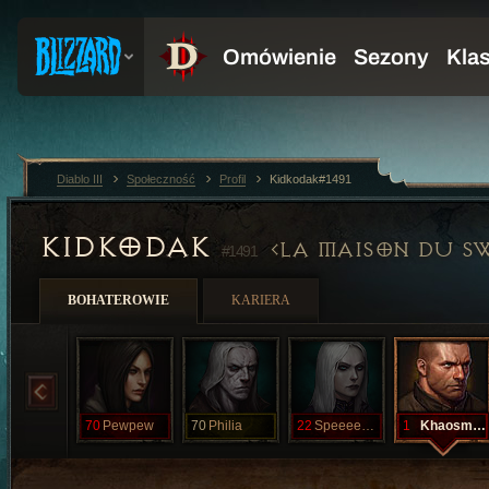
Diablo III
Społeczność
Profil
Kidkodak#1491
KIDKODAK
LA MAISON DU S
#1491
BOHATEROWIE
KARIERA
70
Pewpew
70
Philia
22
Speeeeeeeeed
1
Khaosmosis