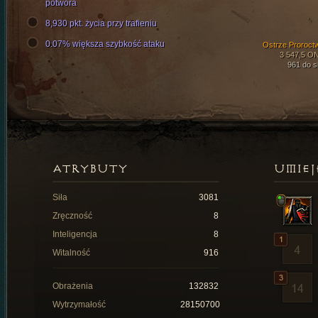
potwora
8,930 pkt. życia przy trafieniu
0.07% większa szybkość ataku
Ostrze Proroct
3 547,5 O
961 do si
ATRYBUTY
UMIEJ
Siła
3081
Zręczność
8
Inteligencja
8
Witalność
916
Obrażenia
132832
Wytrzymałość
28150700