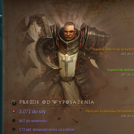
Naramienniki Króla Szkielet
481 do si
Napierśnik Akkha
447 do si
PREMIE OD WYPOSAŻENIA
3,071 do siły
Pierścień Królewskiej Wspaniałoś
436 do si
907 do witalności
172 pkt. doświadczenia za zabicie