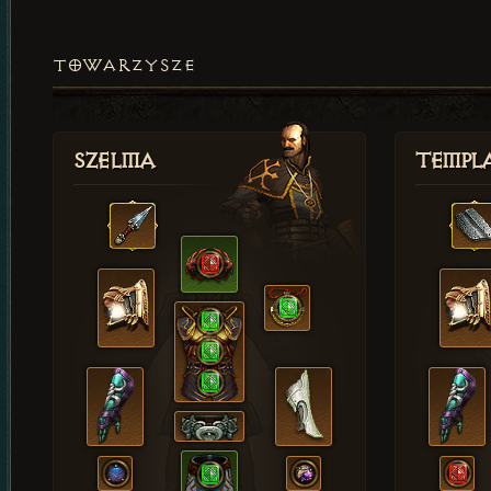
TOWARZYSZE
Szelma
Templa