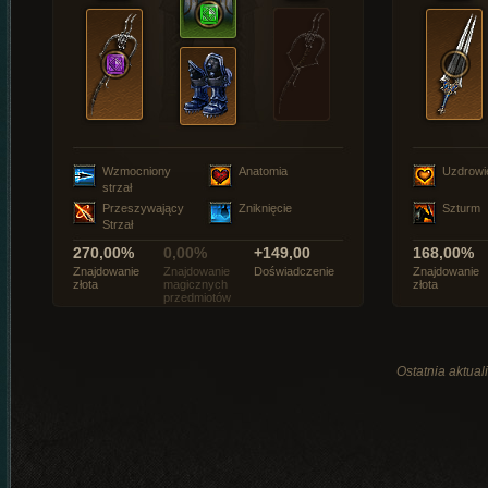
Wzmocniony
Anatomia
Uzdrowi
strzał
Przeszywający
Zniknięcie
Szturm
Strzał
270,00%
0,00%
+149,00
168,00%
Znajdowanie
Znajdowanie
Doświadczenie
Znajdowanie
złota
magicznych
złota
przedmiotów
Ostatnia aktual