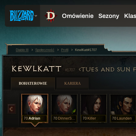
Diablo III
Społeczność
Profil
KewlKatt#1707
KEWLKATT
TUES AND SUN 
#1707
BOHATEROWIE
KARIERA
70
Adrian
70
DinnerServed
70
Killer
70
Launden