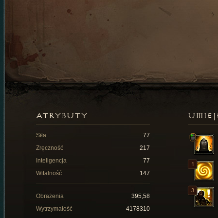
ATRYBUTY
UMIEJ
Siła
77
Zręczność
217
Inteligencja
77
Witalność
147
Obrażenia
395,58
Wytrzymałość
4178310