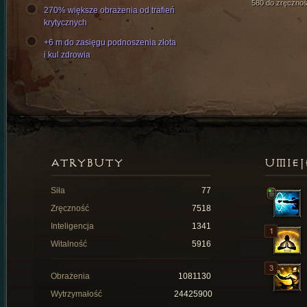
580 do zręcznoś
270% większe obrażenia od trafień
krytycznych
+6 m do zasięgu podnoszenia złota
i kul zdrowia
ATRYBUTY
UMIEJ
Siła
77
Zręczność
7518
Inteligencja
1341
Witalność
5916
Obrażenia
1081130
Wytrzymałość
24425900