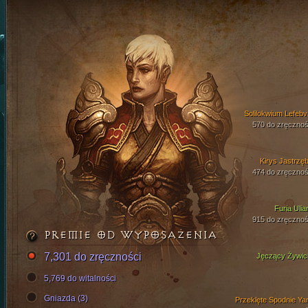
Solilokwium Lefebv
570 do zręcznoś
Kirys Jastrzęb
474 do zręcznoś
Furia Ulia
915 do zręcznoś
PREMIE OD WYPOSAŻENIA
7,301 do zręczności
Jęczący Żywici
5,769 do witalności
Gniazda (3)
Przeklęte Spodnie Ya