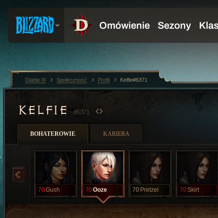
Diablo III
Społeczność
Profil
Kelfie#6371
KELFIE
#6371
BOHATEROWIE
KARIERA
70
Gush
70
Ooze
70
Pretzel
70
Skirt