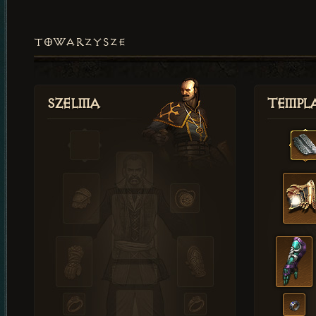
TOWARZYSZE
Szelma
Templa