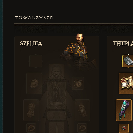
TOWARZYSZE
Szelma
Templa