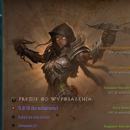
Opończa Pozyskiwan
464 do witalnoś
Kirys Jastrzęb
464 do witalnoś
Rękawice Marude
627 do witalnoś
PREMIE OD WYPOSAŻENIA
5,876 do witalności
Róża Wiatr
640 do witalnoś
6,814 do zręczności
Gniazda (2)
Nogawice Marude