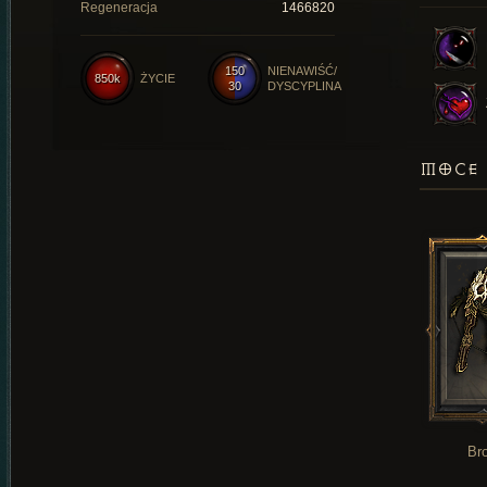
Regeneracja
1466820
150
NIENAWIŚĆ/
850k
ŻYCIE
30
DYSCYPLINA
MOCE 
Br