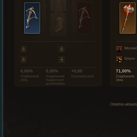
Wyzwan
Szturm
0,00%
0,00%
+0,00
71,00%
Znajdowanie
Znajdowanie
Doświadczenie
Znajdowanie
złota
magicznych
złota
przedmiotów
Ostatnia aktuali