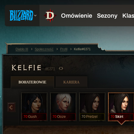
Diablo III
Społeczność
Profil
Kelfie#6371
KELFIE
#6371
BOHATEROWIE
KARIERA
70
Gush
70
Ooze
70
Pretzel
70
Skirt