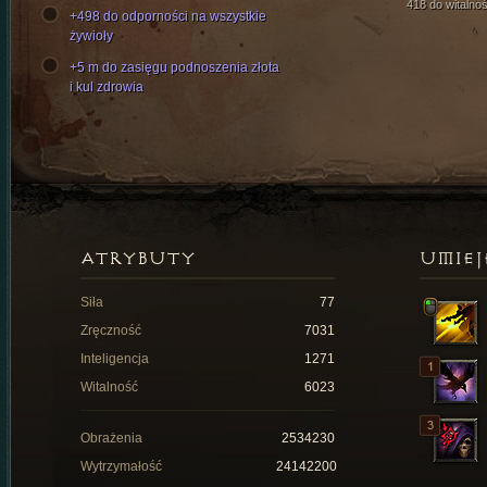
418 do witalnoś
+498 do odporności na wszystkie
żywioły
+5 m do zasięgu podnoszenia złota
i kul zdrowia
ATRYBUTY
UMIEJ
Siła
77
Zręczność
7031
Inteligencja
1271
Witalność
6023
Obrażenia
2534230
Wytrzymałość
24142200