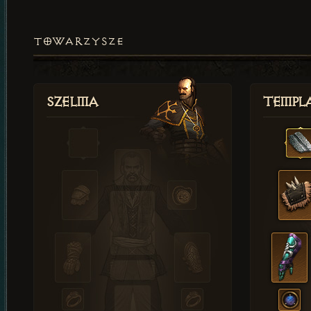
TOWARZYSZE
Szelma
Templa