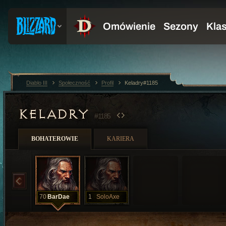
Diablo III
Społeczność
Profil
Keladry#1185
KELADRY
#1185
BOHATEROWIE
KARIERA
70
BarDae
1
SoloAxe