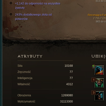
613 do si
+1,142 do odporności na wszystkie
żywioły
243% dodatkowego złota od
Rezonująca Fur
2 755,7 O
potworów
983 do si
ATRYBUTY
UMIEJ
Siła
10168
Zręczność
77
Inteligencja
77
Witalność
4312
Obrażenia
1269080
Wytrzymałość
31113300