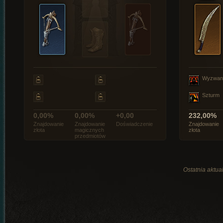
Wyzwan
Szturm
0,00%
0,00%
+0,00
232,00%
Znajdowanie
Znajdowanie
Doświadczenie
Znajdowanie
złota
magicznych
złota
przedmiotów
Ostatnia aktual