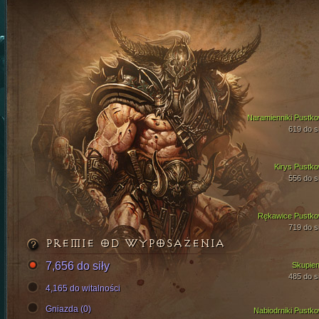
Naramienniki Pustko
619 do si
Kirys Pustko
556 do si
Rękawice Pustko
719 do si
PREMIE OD WYPOSAŻENIA
7,656 do siły
Skupien
485 do si
4,165 do witalności
Gniazda (0)
Nabiodrniki Pustko