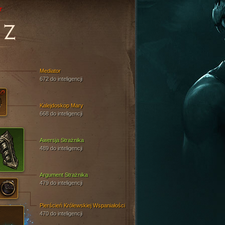
r
OZ
Mediator
672 do inteligencji
Kalejdoskop Mary
668 do inteligencji
Awersja Strażnika
489 do inteligencji
Argument Strażnika
479 do inteligencji
Pierścień Królewskiej Wspaniałości
470 do inteligencji