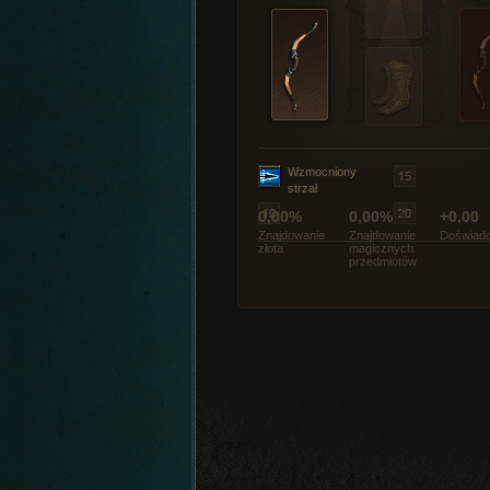
Wzmocniony
strzał
0,00%
0,00%
+0,00
Znajdowanie
Znajdowanie
Doświadc
złota
magicznych
przedmiotów