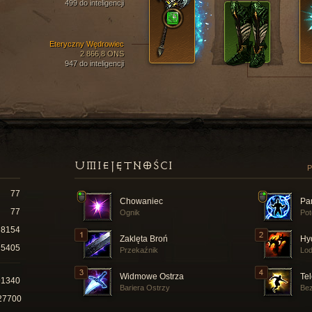
499 do inteligencji
Eteryczny Wędrowiec
2 866,8 ONS
947 do inteligencji
UMIEJĘTNOŚCI
P
77
Chowaniec
Pa
77
Ognik
Pot
8154
Zaklęta Broń
Hy
5405
Przekaźnik
Lo
Widmowe Ostrza
Tel
91340
Bariera Ostrzy
Bez
27700