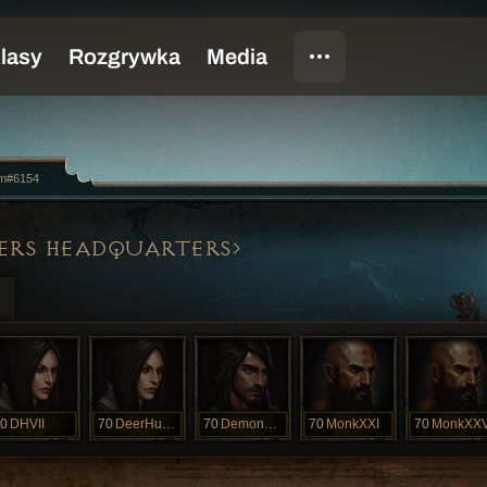
m#6154
ERS HEADQUARTERS
0
DHVII
70
DeerHuntress
70
DemonHuntres
70
MonkXXI
70
MonkXX