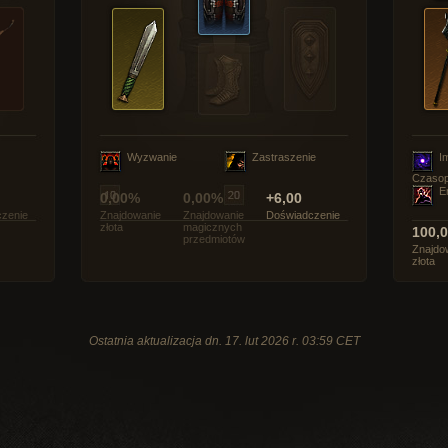
Wyzwanie
Zastraszenie
I
Czasop
E
0,00%
0,00%
+6,00
zenie
Znajdowanie
Znajdowanie
Doświadczenie
złota
magicznych
100,
przedmiotów
Znajdo
złota
Ostatnia aktualizacja dn. 17. lut 2026 r. 03:59 CET