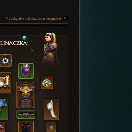
Przeglądaj w kalkulatorze umiejętności
linaczka