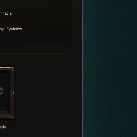
inacja
ęga Żywiołów
eria