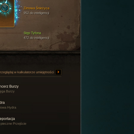
Zimowa Śnieżyca
952 do inteligencji
Stęp Tyfona
472 do inteligencji
rzeglądaj w kalkulatorze umiejętności
ncerz Burzy
ęga Burzy
dra
dowa Hydra
eportacja
pieczne Przejście