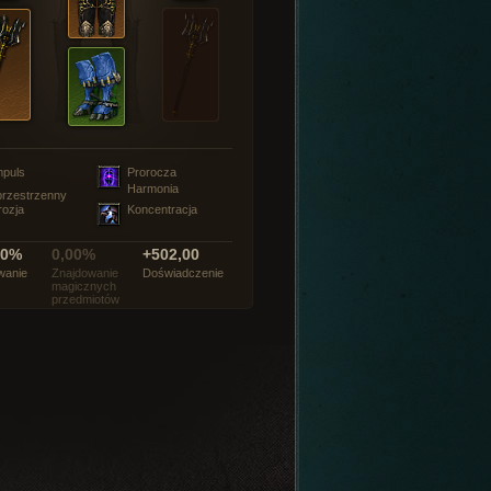
mpuls
Prorocza
Harmonia
rzestrzenny
rozja
Koncentracja
00%
0,00%
+502,00
wanie
Znajdowanie
Doświadczenie
magicznych
przedmiotów