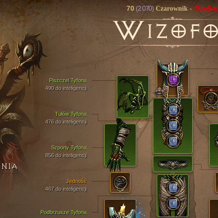
70
(2 070)
Czarownik
-
Hardko
W
IZOF
Piszczel Tyfona
490 do inteligencji
Tułów Tyfona
476 do inteligencji
Szpony Tyfona
856 do inteligencji
ENIA
Jedność
467 do inteligencji
Podbrzusze Tyfona