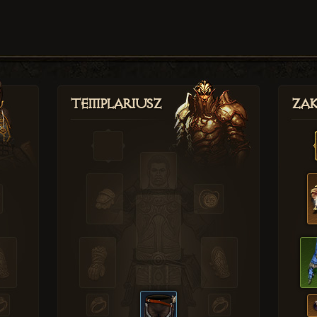
Templariusz
Zak