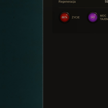
Regeneracja
5
MOC
887k
ŻYCIE
142
TAJE