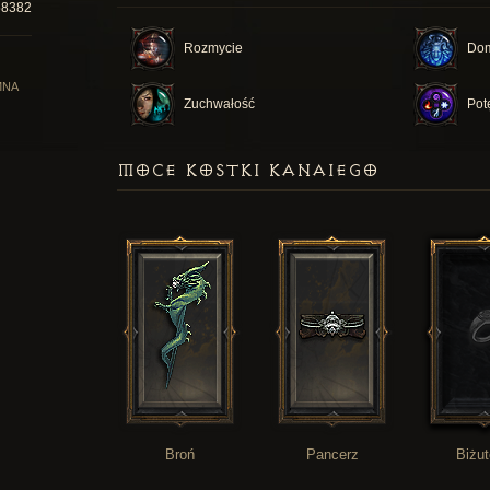
58382
Rozmycie
Dom
MNA
Zuchwałość
Pot
MOCE KOSTKI KANAIEGO
Broń
Pancerz
Biżut