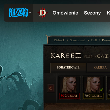
Diablo III
Społeczność
Profil
Karee
KAREEM
GAM
#6154
BOHATEROWIE
KARIERA
70
Cruzader
70
Cruzadress
7