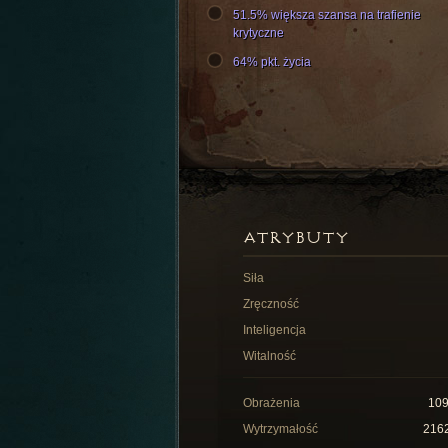
51.5% większa szansa na trafienie
krytyczne
64% pkt. życia
ATRYBUTY
Siła
Zręczność
Inteligencja
Witalność
Obrażenia
10
Wytrzymałość
216