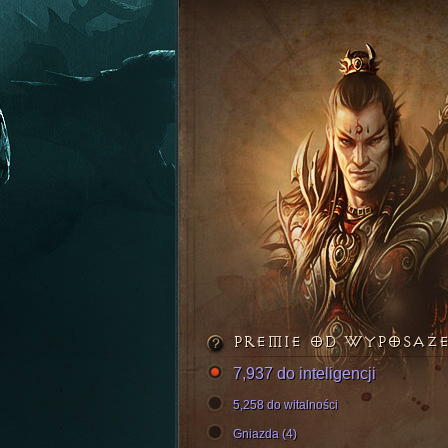
PREMIE OD WYPOSAŻ
7,937 do inteligencji
5,258 do witalności
Gniazda (4)