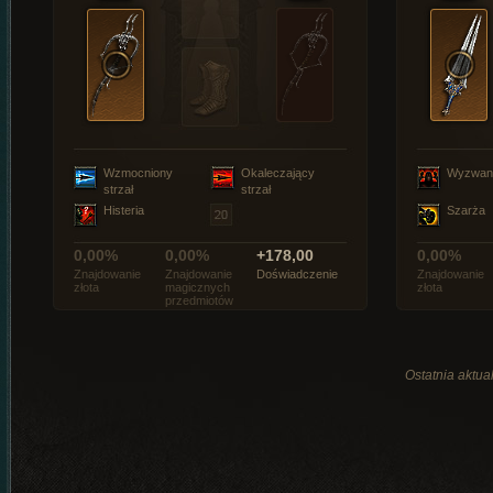
Wzmocniony
Okaleczający
Wyzwan
strzał
strzał
Histeria
Szarża
0,00%
0,00%
+178,00
0,00%
Znajdowanie
Znajdowanie
Doświadczenie
Znajdowanie
złota
magicznych
złota
przedmiotów
Ostatnia aktual