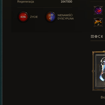
Regeneracja
1647000
125
NIENAWIŚĆ/
409k
ŻYCIE
42
DYSCYPLINA
MOCE 
Br