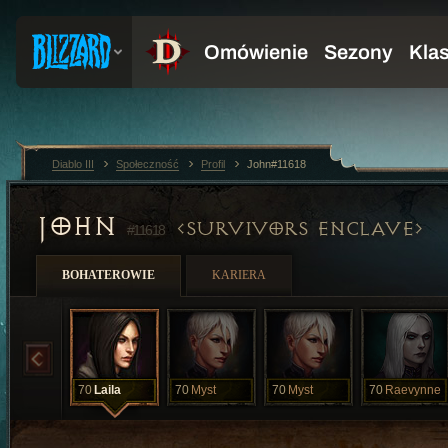
Diablo III
Społeczność
Profil
John#11618
JOHN
SURVIVORS ENCLAVE
#11618
BOHATEROWIE
KARIERA
70
Laila
70
Myst
70
Myst
70
Raevynne