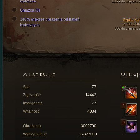
krytyczne
1,172 do zręcznoś
Gniazda (0)
340% większe obrażenia od trafień
Szpica Karl
2 709,2 O
krytycznych
830 do zręcznoś
ATRYBUTY
UMIEJ
Siła
77
Zręczność
14442
Inteligencja
77
Witalność
4084
Obrażenia
3002700
Wytrzymałość
24327000