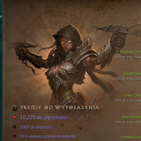
Brzemię Cien
639 do zręcznoś
Zguba Cien
1,435 do zręcznoś
Chwyt Cien
928 do zręcznoś
PREMIE OD WYPOSAŻENIA
10,225 do zręczności
Róża Wiatr
499 do zręcznoś
3,937 do witalności
51% większa szansa na trafienie
Powłoka Cien