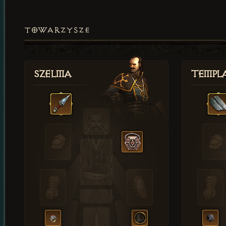
TOWARZYSZE
Szelma
Templa