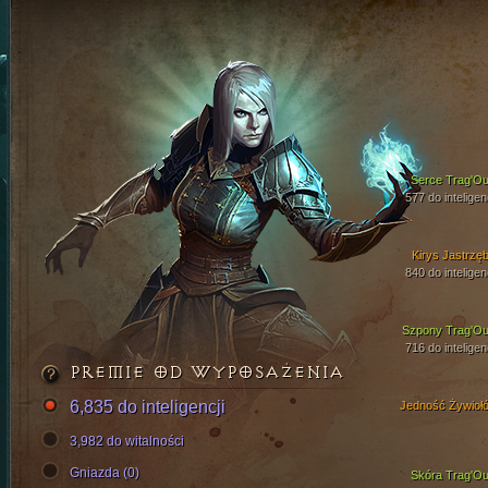
Serce Trag'Ou
577 do inteligen
Kirys Jastrzęb
840 do inteligen
Szpony Trag'Ou
716 do inteligen
PREMIE OD WYPOSAŻENIA
6,835 do inteligencji
Jedność Żywioł
3,982 do witalności
Gniazda (0)
Skóra Trag'Ou