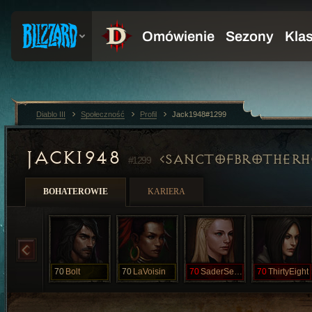
Diablo III
Społeczność
Profil
Jack1948#1299
JACK1948
SANCTOFBROTHER
#1299
BOHATEROWIE
KARIERA
70
Bolt
70
LaVoisin
70
SaderSeven
70
ThirtyEight