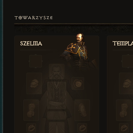
TOWARZYSZE
Szelma
Templa