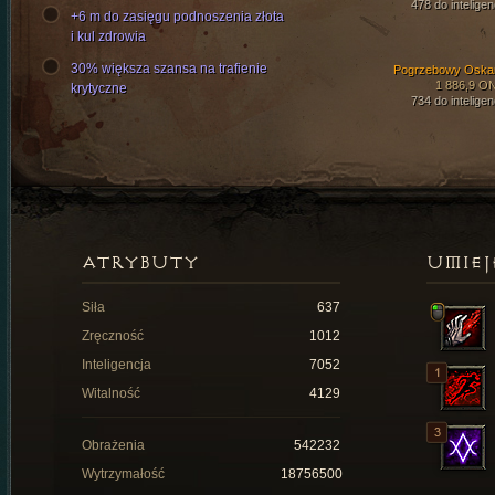
478 do inteligen
+6 m do zasięgu podnoszenia złota
i kul zdrowia
30% większa szansa na trafienie
Pogrzebowy Oska
1 886,9 O
krytyczne
734 do inteligen
ATRYBUTY
UMIEJ
Siła
637
Zręczność
1012
Inteligencja
7052
Witalność
4129
Obrażenia
542232
Wytrzymałość
18756500