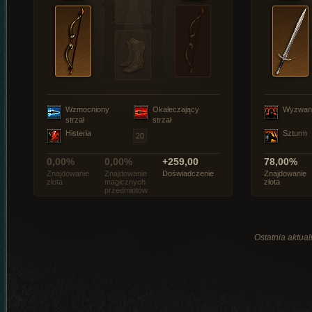
Wzmocniony
Okaleczający
Wyzwan
strzał
strzał
Histeria
Szturm
0,00%
0,00%
+259,00
78,00%
Znajdowanie
Znajdowanie
Doświadczenie
Znajdowanie
złota
magicznych
złota
przedmiotów
Ostatnia aktual