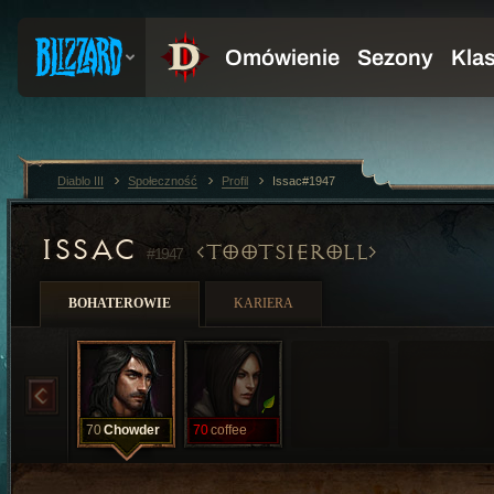
Diablo III
Społeczność
Profil
Issac#1947
ISSAC
TOOTSIEROLL
#1947
BOHATEROWIE
KARIERA
70
Chowder
70
coffee