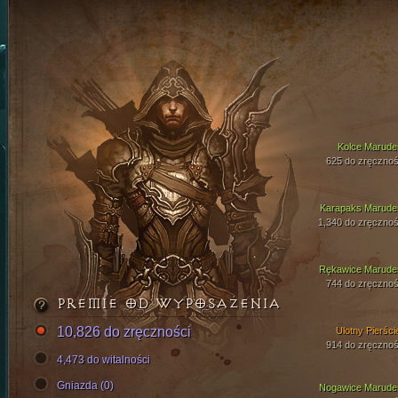
Kolce Marude
625 do zręcznoś
Karapaks Marude
1,340 do zręcznoś
Rękawice Marude
744 do zręcznoś
PREMIE OD WYPOSAŻENIA
10,826 do zręczności
Ulotny Pierści
914 do zręcznoś
4,473 do witalności
Gniazda (0)
Nogawice Marude