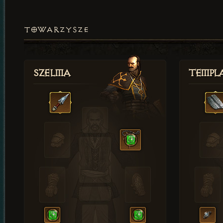
TOWARZYSZE
Szelma
Templa