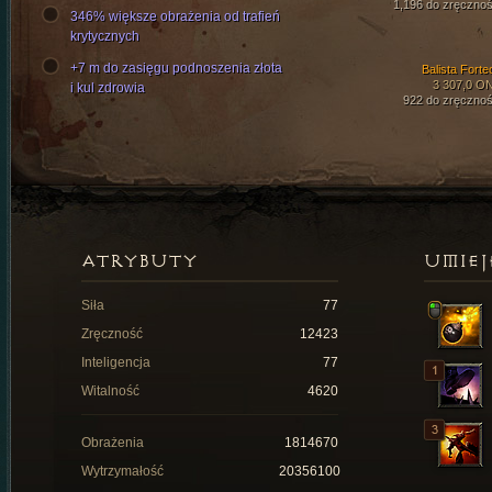
1,196 do zręcznoś
346% większe obrażenia od trafień
krytycznych
+7 m do zasięgu podnoszenia złota
Balista Forte
3 307,0 O
i kul zdrowia
922 do zręcznoś
ATRYBUTY
UMIEJ
Siła
77
Zręczność
12423
Inteligencja
77
Witalność
4620
Obrażenia
1814670
Wytrzymałość
20356100