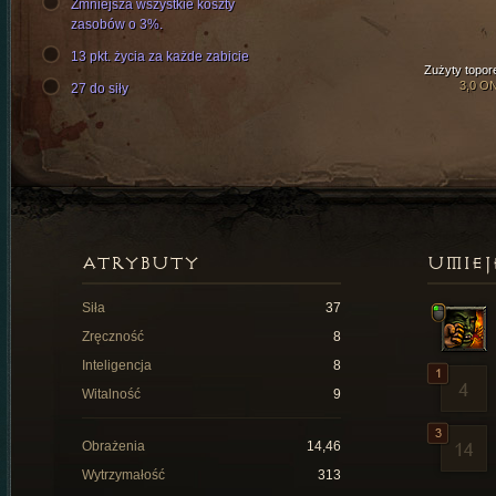
Zmniejsza wszystkie koszty
zasobów o 3%.
13 pkt. życia za każde zabicie
Zużyty topor
3,0 O
27 do siły
ATRYBUTY
UMIEJ
Siła
37
Zręczność
8
Inteligencja
8
Witalność
9
Obrażenia
14,46
Wytrzymałość
313