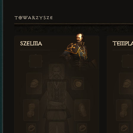
TOWARZYSZE
Szelma
Templa