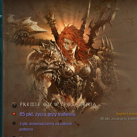
PREMIE OD WYPOSAŻENIA
85 pkt. życia przy trafieniu
Sygnet Leory
85 pkt. życia przy trafien
4 pkt. doświadczenia za zabicie
potwora