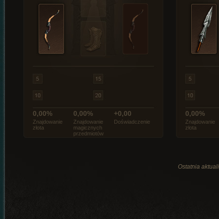
0,00%
0,00%
+0,00
0,00%
Znajdowanie
Znajdowanie
Doświadczenie
Znajdowanie
złota
magicznych
złota
przedmiotów
Ostatnia aktual