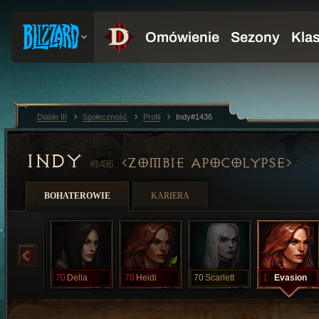
Diablo III
Społeczność
Profil
Indy#1436
INDY
ZOMBIE APOCOLYPSE
#1436
BOHATEROWIE
KARIERA
70
Della
70
Heidi
70
Scarlett
1
Evasion