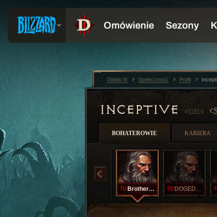
Diablo III
Społeczność
Profil
Incept
INCEPTIVE
#11819
BOHATEROWIE
KARIERA
70
BrotherDawn
70
DOGEDOGE
7