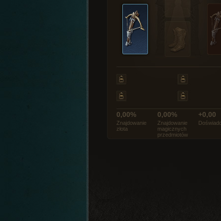
0,00%
0,00%
+0,00
Znajdowanie
Znajdowanie
Doświadc
złota
magicznych
przedmiotów