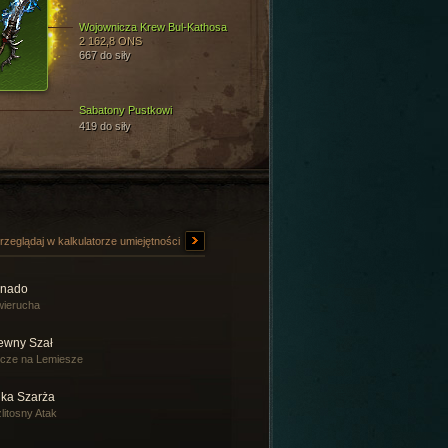
Wojownicza Krew Bul-Kathosa
2 162,8 ONS
667 do siły
Sabatony Pustkowi
419 do siły
rzeglądaj w kalkulatorze umiejętności
rnado
wierucha
tewny Szał
cze na Lemiesze
ika Szarża
litosny Atak