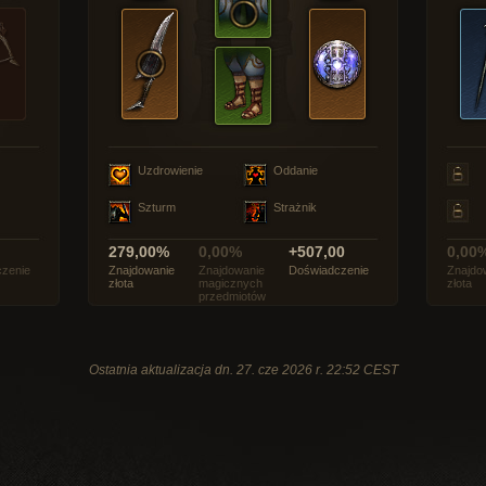
Uzdrowienie
Oddanie
Szturm
Strażnik
279,00%
0,00%
+507,00
0,00
zenie
Znajdowanie
Znajdowanie
Doświadczenie
Znajdo
złota
magicznych
złota
przedmiotów
Ostatnia aktualizacja dn. 27. cze 2026 r. 22:52 CEST