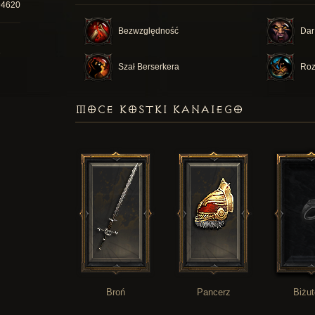
94620
Bezwzględność
Dar
Szał Berserkera
Roz
MOCE KOSTKI KANAIEGO
Broń
Pancerz
Biżut