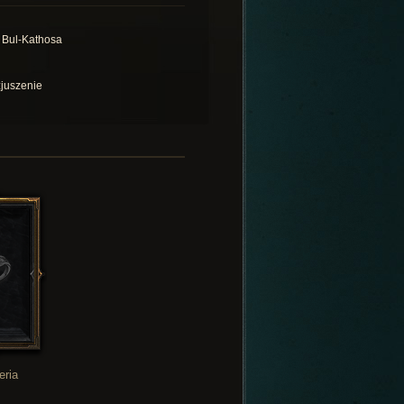
 Bul-Kathosa
juszenie
eria