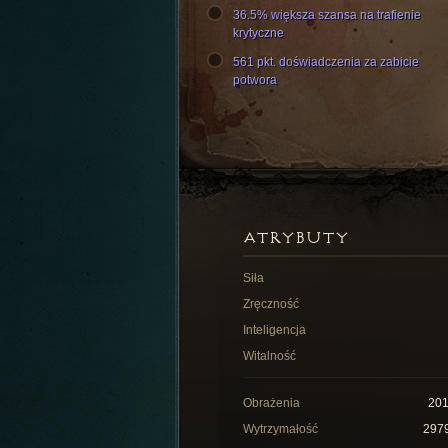
36.5% większa szansa na trafienie
krytyczne
561 pkt. doświadczenia za zabicie
potwora
ATRYBUTY
Siła
Zręczność
Inteligencja
Witalność
Obrażenia
20
Wytrzymałość
297