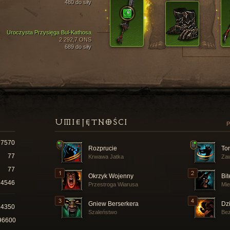
480 do siły
Uroczysta Przysięga Bul-Kathosa
2 292,7 ONS
689 do siły
UMIEJĘTNOŚCI
P
7570
Rozprucie
To
77
Krwawa Jatka
Za
77
Okrzyk Wojenny
Bi
4546
Przestroga Wiarusa
Mie
Gniew Berserkera
Dz
14350
Szaleństwo
Bez
96600