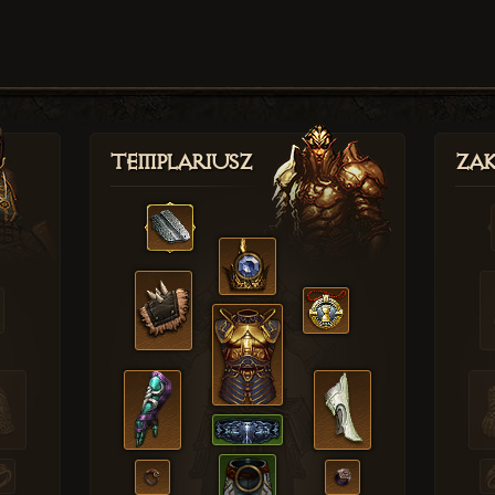
Templariusz
Zak