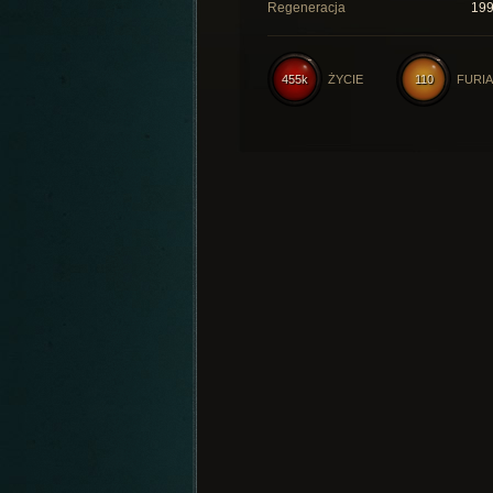
Regeneracja
19
455k
ŻYCIE
110
FURIA