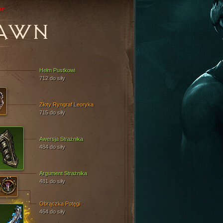
or
AWN
Hełm Pustkowi
712 do siły
Złoty Ryngraf Leoryka
715 do siły
Awersja Strażnika
484 do siły
Argument Strażnika
481 do siły
Obrączka Potęgi
464 do siły