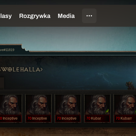
ive#11819
SWOLEHALLA
0
Inceptive
70
Inceptive
70
Inceptive
70
Kubar
70
Kubarr