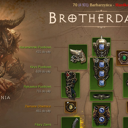
70
(4 901)
Barbarzyńca
-
Hardk
B
ROTHERD
Naramienniki Pustkowi
431 do siły
Kirys Pustkowi
639 do siły
Rękawice Pustkowi
711 do siły
ENIA
Złamane Obietnice
461 do siły
Filary Ziemi