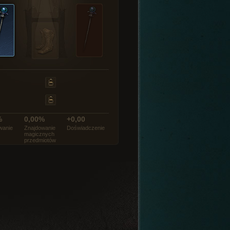
%
0,00%
+0,00
wanie
Znajdowanie
Doświadczenie
magicznych
przedmiotów