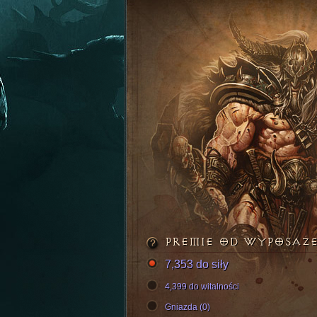
PREMIE OD WYPOSAŻ
7,353 do siły
4,399 do witalności
Gniazda (0)