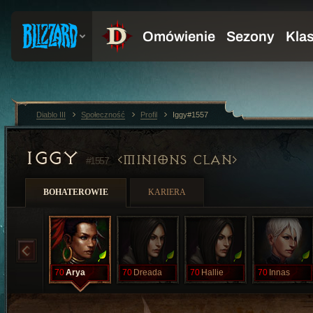
Diablo III
Społeczność
Profil
Iggy#1557
IGGY
MINIONS CLAN
#1557
BOHATEROWIE
KARIERA
70
Arya
70
Dreada
70
Hallie
70
Innas