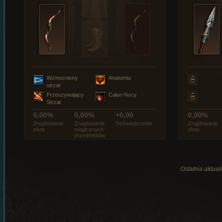
Wzmocniony
Anatomia
strzał
Przeszywający
Całun Nocy
Strzał
0,00%
0,00%
+0,00
0,00%
Znajdowanie
Znajdowanie
Doświadczenie
Znajdowanie
złota
magicznych
złota
przedmiotów
Ostatnia aktual