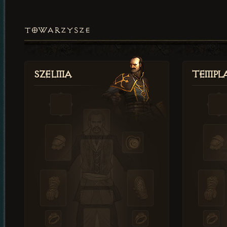
TOWARZYSZE
Szelma
Templa