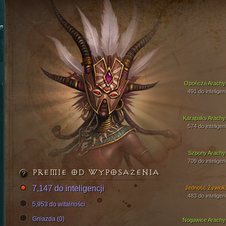
Opończa Arachy
491 do inteligen
Karapaks Arachy
574 do inteligen
Szpony Arachy
709 do inteligen
PREMIE OD WYPOSAŻENIA
7,147 do inteligencji
Jedność Żywioł
483 do inteligen
5,953 do witalności
Gniazda (0)
Nogawice Arachy