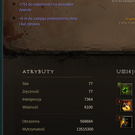
424 do inteligen
+751 do odporności na wszystkie
żywioły
+6 m do zasięgu podnoszenia złota
In-ge
2 876,2 O
i kul zdrowia
ATRYBUTY
UMIEJ
Siła
77
Zręczność
77
Inteligencja
7364
Witalność
6100
Obrażenia
568684
Wytrzymałość
13515300