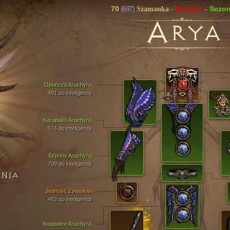
70
(697)
Sezo
Szamanka
-
Hardkor
-
A
RYA
Opończa Arachyra
491 do inteligencji
Karapaks Arachyra
574 do inteligencji
Szpony Arachyra
709 do inteligencji
ENIA
Jedność Żywiołów
483 do inteligencji
Nogawice Arachyra