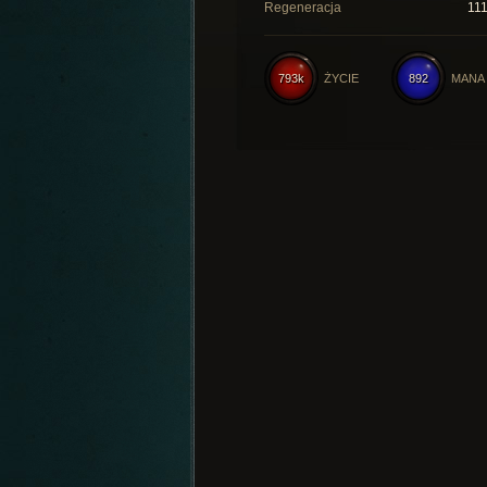
Regeneracja
11
793k
ŻYCIE
892
MANA