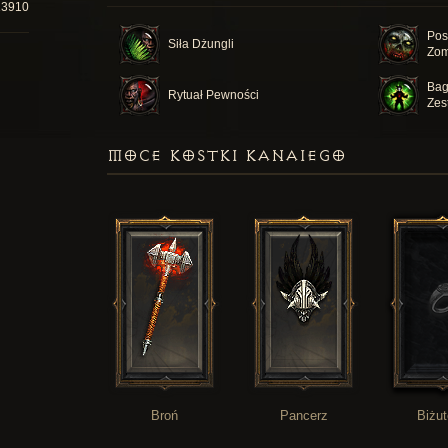
13910
Pos
Siła Dżungli
Zom
Bag
Rytuał Pewności
Zes
MOCE KOSTKI KANAIEGO
Broń
Pancerz
Biżut