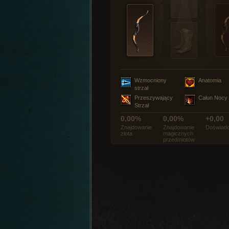
Wzmocniony
Anatomia
strzał
Przeszywający
Całun Nocy
Strzał
0,00%
0,00%
+0,00
Znajdowanie
Znajdowanie
Doświadc
złota
magicznych
przedmiotów