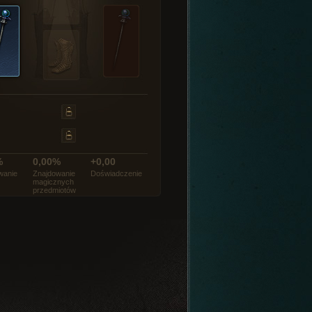
%
0,00%
+0,00
wanie
Znajdowanie
Doświadczenie
magicznych
przedmiotów