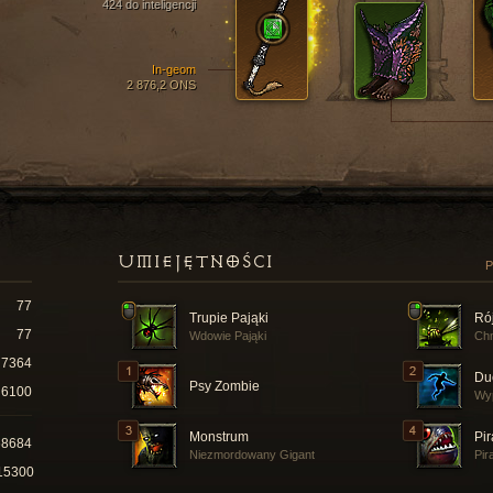
424 do inteligencji
In-geom
2 876,2 ONS
UMIEJĘTNOŚCI
P
77
Trupie Pająki
Ró
77
Wdowie Pająki
Ch
7364
Du
Psy Zombie
6100
Wy
Monstrum
Pir
68684
Niezmordowany Gigant
Pir
15300