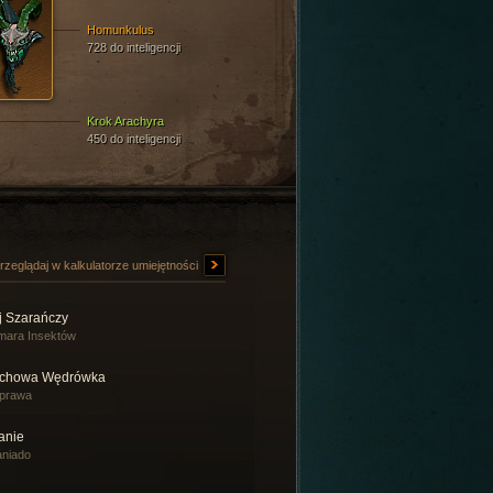
Homunkulus
728 do inteligencji
Krok Arachyra
450 do inteligencji
rzeglądaj w kalkulatorze umiejętności
j Szarańczy
mara Insektów
chowa Wędrówka
prawa
anie
aniado