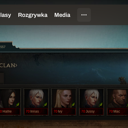
1557
CLAN
0
Hallie
70
Innas
70
Ivy
70
Jussy
70
Mac