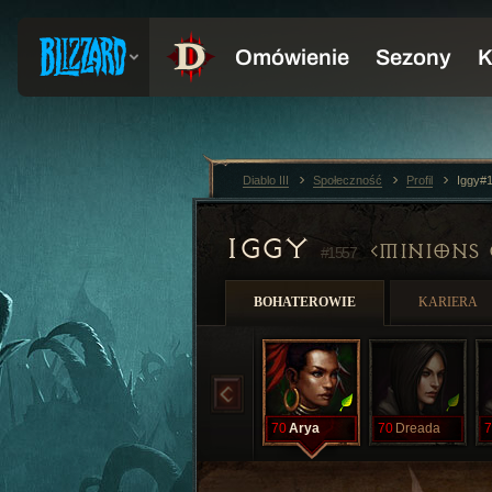
Diablo III
Społeczność
Profil
Iggy#
IGGY
MINIONS 
#1557
BOHATEROWIE
KARIERA
70
Arya
70
Dreada
7