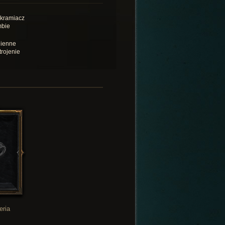
kramiacz
bie
ienne
trojenie
eria