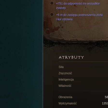
+751 do odporności na wszystkie
żywioły
+6 m do zasięgu podnoszenia złota
i kul zdrowia
ATRYBUTY
Siła
Zręczność
Inteligencja
Witalność
Obrażenia
5
Wytrzymałość
135