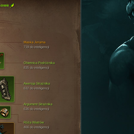
nowe
Maska Jerama
719 do inteligencji
Obietnica Podróżnika
835 do inteligencji
Awersja Strażnika
632 do inteligencji
Argument Strażnika
636 do inteligencji
Róża Wiatrów
466 do inteligencji