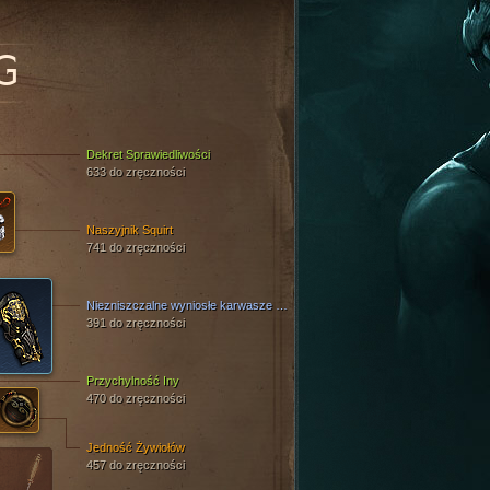
G
Dekret Sprawiedliwości
633 do zręczności
Naszyjnik Squirt
741 do zręczności
Niezniszczalne wyniosłe karwasze bólu
391 do zręczności
Przychylność Iny
470 do zręczności
Jedność Żywiołów
457 do zręczności