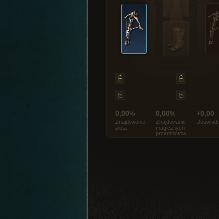
0,00%
0,00%
+0,00
Znajdowanie
Znajdowanie
Doświadc
złota
magicznych
przedmiotów