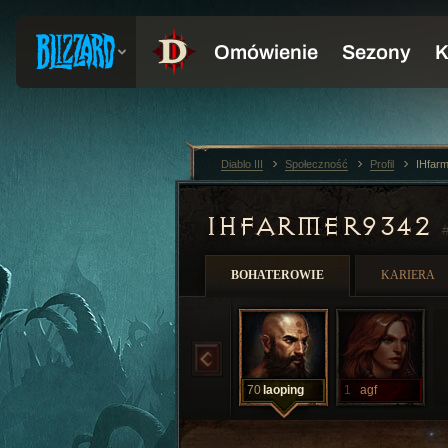
Diablo III
Społeczność
Profil
IHfar
IHFARMER9342
#
BOHATEROWIE
KARIERA
70
laoping
1
agf