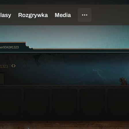
mer9342#1323
1323