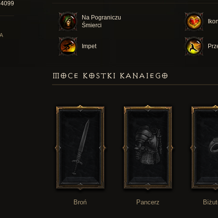
74099
Na Pograniczu
Iko
Śmierci
A
Impet
Prz
MOCE KOSTKI KANAIEGO
Broń
Pancerz
Biżut