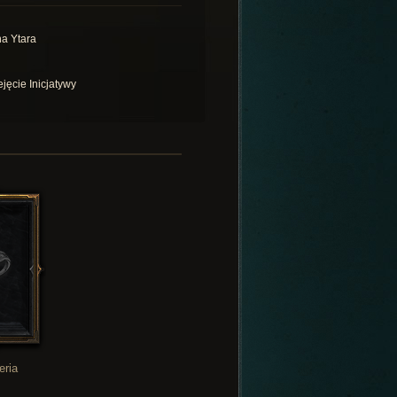
na Ytara
ejęcie Inicjatywy
eria