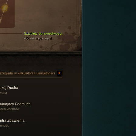
Sztyblety Sprawiedliwości
456 do zręczności
rzeglądaj w kalkulatorze umiejętności
okój Ducha
rwana
walający Podmuch
adca Wichrów
ntra Zbawienia
inność