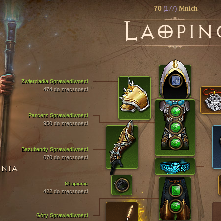
70
(177)
Mnich
L
AOPIN
Zwierciadła Sprawiedliwości
474 do zręczności
Pancerz Sprawiedliwości
950 do zręczności
Bazubandy Sprawiedliwości
670 do zręczności
ENIA
Skupienie
422 do zręczności
Góry Sprawiedliwości