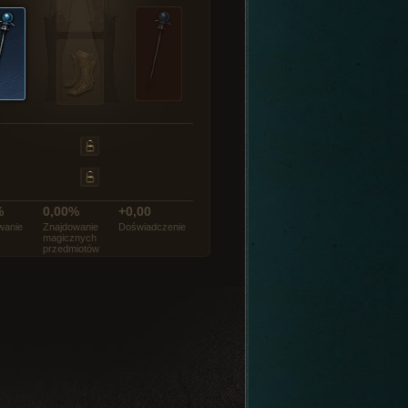
%
0,00%
+0,00
wanie
Znajdowanie
Doświadczenie
magicznych
przedmiotów