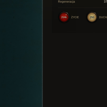
Regeneracja
3
264k
ŻYCIE
250
DUCH