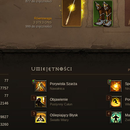
877 do zręczności
Równowaga
3 379,3 ONS
999 do zręczności
UMIEJĘTNOŚCI
P
77
Porywista Szarża
Sp
7757
Nawałnica
Ni
77
Objawienie
Po
2146
Pustynny Całun
Wł
Oślepiający Błysk
Ma
79827
Światło Wiary
Zw
33260