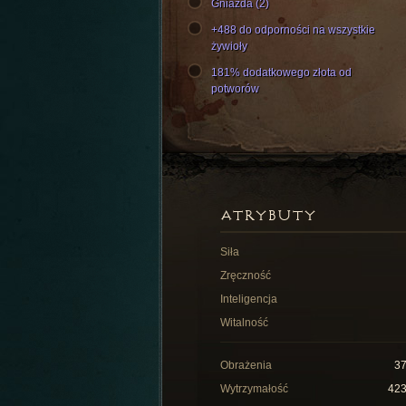
Gniazda (2)
+488 do odporności na wszystkie
żywioły
181% dodatkowego złota od
potworów
ATRYBUTY
Siła
Zręczność
Inteligencja
Witalność
Obrażenia
3
Wytrzymałość
42